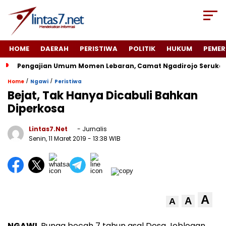
HOME
DAERAH
PERISTIWA
POLITIK
HUKUM
PEMER
Pengajian Umum Momen Lebaran, Camat Ngadirojo Seruka
/
/
Home
Ngawi
Peristiwa
Bejat, Tak Hanya Dicabuli Bahkan
Diperkosa
Lintas7.net
- Jurnalis
Senin, 11 Maret 2019
- 13:38 WIB
A
A
A
NGAWI
. Bunga bocah 7 tahun asal Desa Jeblogan,