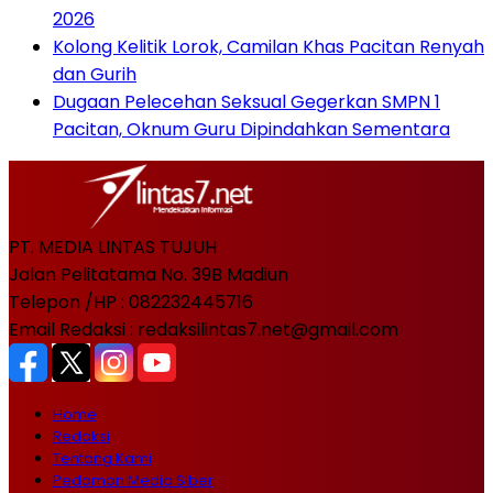
2026
Kolong Kelitik Lorok, Camilan Khas Pacitan Renyah
dan Gurih
Dugaan Pelecehan Seksual Gegerkan SMPN 1
Pacitan, Oknum Guru Dipindahkan Sementara
PT. MEDIA LINTAS TUJUH
Jalan Pelitatama No. 39B Madiun
Telepon /HP : 082232445716
Email Redaksi : redaksilintas7.net@gmail.com
Home
Redaksi
Tentang Kami
Pedoman Media Siber