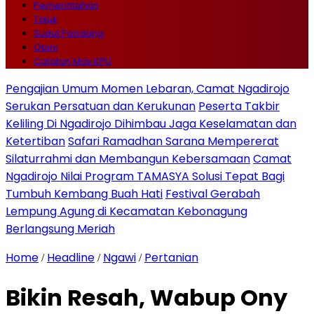
Pemerintahan
Tajuk
Sudut Pandang
Opini
Catatan Mas KPU
Pengajian Umum Momen Lebaran, Camat Ngadirojo
Serukan Persatuan dan Kerukunan
Peserta Takbir
Keliling Di Ngadirojo Dihimbau Jaga Keselamatan dan
Ketertiban
Safari Ramadhan Sarana Mempererat
Silaturrahmi dan Membangun Kebersamaan
Camat
Ngadirojo Nilai Program TAMASYA Solusi Tepat Bagi
Tumbuh Kembang Buah Hati
Festival Gerabah
Lempung Agung di Kecamatan Kebonagung
Berlangsung Meriah
Home
Headline
Ngawi
Pertanian
/
/
/
Bikin Resah, Wabup Ony