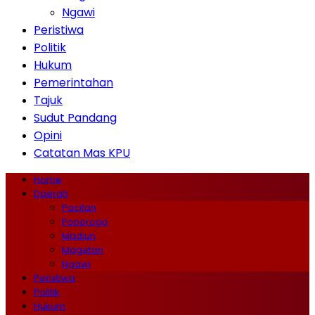
Ngawi
Peristiwa
Politik
Hukum
Pemerintahan
Tajuk
Sudut Pandang
Opini
Catatan Mas KPU
Home
Daerah
Pacitan
Ponorogo
Madiun
Magetan
Ngawi
Peristiwa
Politik
Hukum