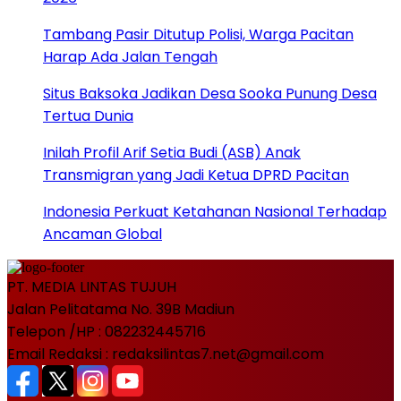
Tambang Pasir Ditutup Polisi, Warga Pacitan
Harap Ada Jalan Tengah
Situs Baksoka Jadikan Desa Sooka Punung Desa
Tertua Dunia
Inilah Profil Arif Setia Budi (ASB) Anak
Transmigran yang Jadi Ketua DPRD Pacitan
Indonesia Perkuat Ketahanan Nasional Terhadap
Ancaman Global
PT. MEDIA LINTAS TUJUH
Jalan Pelitatama No. 39B Madiun
Telepon /HP : 082232445716
Email Redaksi : redaksilintas7.net@gmail.com