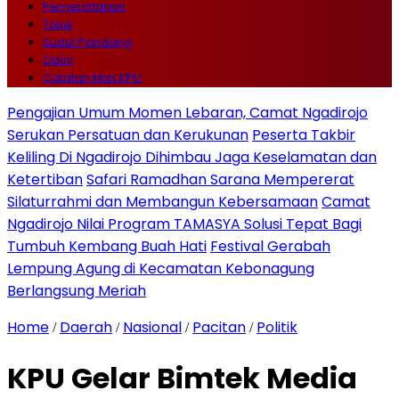
Pemerintahan
Tajuk
Sudut Pandang
Opini
Catatan Mas KPU
Pengajian Umum Momen Lebaran, Camat Ngadirojo
Serukan Persatuan dan Kerukunan
Peserta Takbir
Keliling Di Ngadirojo Dihimbau Jaga Keselamatan dan
Ketertiban
Safari Ramadhan Sarana Mempererat
Silaturrahmi dan Membangun Kebersamaan
Camat
Ngadirojo Nilai Program TAMASYA Solusi Tepat Bagi
Tumbuh Kembang Buah Hati
Festival Gerabah
Lempung Agung di Kecamatan Kebonagung
Berlangsung Meriah
Home
Daerah
Nasional
Pacitan
Politik
/
/
/
/
KPU Gelar Bimtek Media