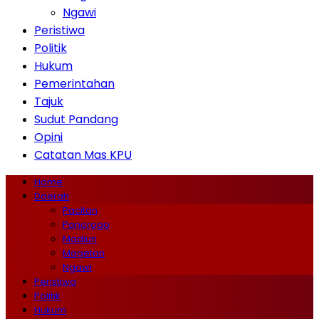
Ngawi
Peristiwa
Politik
Hukum
Pemerintahan
Tajuk
Sudut Pandang
Opini
Catatan Mas KPU
Home
Daerah
Pacitan
Ponorogo
Madiun
Magetan
Ngawi
Peristiwa
Politik
Hukum