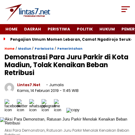
HOME
DAERAH
PERISTIWA
POLITIK
HUKUM
PEMER
Pengajian Umum Momen Lebaran, Camat Ngadirojo Seruka
/
/
/
Home
Madiun
Pariwisata
Pemerintahan
Demonstrasi Para Juru Parkir di Kota
Madiun, Tolak Kenaikan Beban
Retribusi
Lintas7.net
- Jurnalis
Kamis, 14 Februari 2019
- 11:45 WIB
Aksi Para Demonstran, Ratusan Juru Parkir Menolak Kenaikan Beban
Retribusi