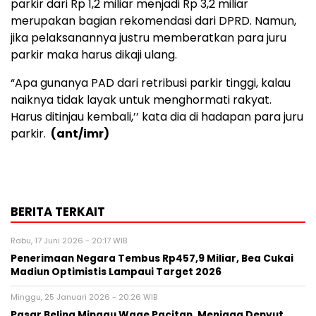
parkir dari Rp 1,2 miliar menjadi Rp 3,2 miliar
merupakan bagian rekomendasi dari DPRD. Namun,
jika pelaksanannya justru memberatkan para juru
parkir maka harus dikaji ulang.
“Apa gunanya PAD dari retribusi parkir tinggi, kalau
naiknya tidak layak untuk menghormati rakyat.
Harus ditinjau kembali,’’ kata dia di hadapan para juru
parkir.
(ant/imr)
BERITA TERKAIT
Rabu, 17 Juni 2026 - 20:17 WIB
Penerimaan Negara Tembus Rp457,9 Miliar, Bea Cukai
Madiun Optimistis Lampaui Target 2026
Minggu, 25 Januari 2026 - 20:26 WIB
Pasar Beling Minggu Wage Pacitan, Menjaga Denyut