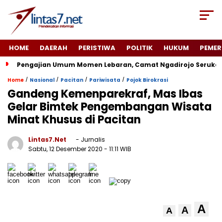
HOME
DAERAH
PERISTIWA
POLITIK
HUKUM
PEMER
Pengajian Umum Momen Lebaran, Camat Ngadirojo Seruka
/
/
/
/
Home
Nasional
Pacitan
Pariwisata
Pojok Birokrasi
Gandeng Kemenparekraf, Mas Ibas
Gelar Bimtek Pengembangan Wisata
Minat Khusus di Pacitan
Lintas7.net
- Jurnalis
Sabtu, 12 Desember 2020
- 11:11 WIB
A
A
A