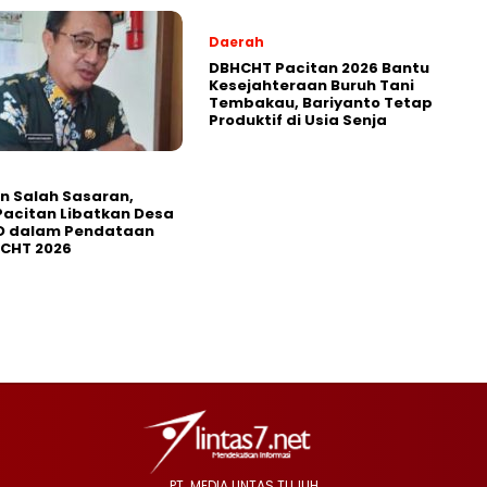
Daerah
DBHCHT Pacitan 2026 Bantu
Kesejahteraan Buruh Tani
Tembakau, Bariyanto Tetap
Produktif di Usia Senja
in Salah Sasaran,
Pacitan Libatkan Desa
D dalam Pendataan
HCHT 2026
PT. MEDIA LINTAS TUJUH