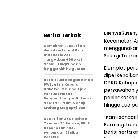
LINTAS7.NET
Berita Terkait
Kecamatan Arj
Demokrat Luncurkan
menggunakan 
Gerakan Langit Biru
Sinergi Tehkn
Indonesia Asri,
Targetkan 666 Aksi
Sosial-Lingkungan
Demplot perta
hingga Akhir Agustus
diperkenalkan
Berdiskusi dengan Ketua
DPRD Kabupat
PWI Jatim, Kepala
Bakorwil Malang Ajak
persawahan ya
Perkuat Narasi
peningkatkan j
Pengembangan Potensi
Selatan Jatim Menuju
hingga dua pu
Malang Megapolitan
“Kami sangat 
Keaktifan JKN Pacitan
Tembus 74 Persen, BPJS
Farming, tana
Kesehatan Pacu
berisi, serta 
Perburuan 21 Ribu
Peserta