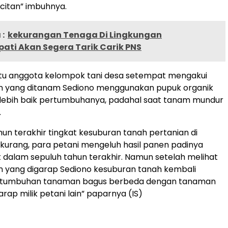
citan” imbuhnya.
:
kekurangan Tenaga Di Lingkungan
ati Akan Segera Tarik Carik PNS
atu anggota kelompok tani desa setempat mengakui
ian yang ditanam Sediono menggunakan pupuk organik
 lebih baik pertumbuhanya, padahal saat tanam mundur
.
un terakhir tingkat kesuburan tanah pertanian di
erkurang, para petani mengeluh hasil panen padinya
 dalam sepuluh tahun terakhir. Namun setelah melihat
an yang digarap Sediono kesuburan tanah kembali
rtumbuhan tanaman bagus berbeda dengan tanaman
arap milik petani lain” paparnya (IS)