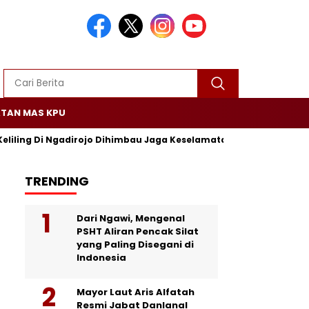
TAN MAS KPU
Keliling Di Ngadirojo Dihimbau Jaga Keselamatan dan Ketertiban
TRENDING
Dari Ngawi, Mengenal
PSHT Aliran Pencak Silat
yang Paling Disegani di
Indonesia
Mayor Laut Aris Alfatah
Resmi Jabat Danlanal