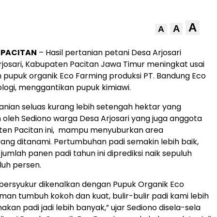
A
A
A
, PACITAN
– Hasil pertanian petani Desa Arjosari
osari, Kabupaten Pacitan Jawa Timur meningkat usai
pupuk organik Eco Farming produksi PT. Bandung Eco
ologi, menggantikan pupuk kimiawi.
nian seluas kurang lebih setengah hektar yang
 oleh Sediono warga Desa Arjosari yang juga anggota
en Pacitan ini, mampu menyuburkan area
ng ditanami. Pertumbuhan padi semakin lebih baik,
umlah panen padi tahun ini diprediksi naik sepuluh
luh persen.
bersyukur dikenalkan dengan Pupuk Organik Eco
man tumbuh kokoh dan kuat, bulir-bulir padi kami lebih
anakan padi jadi lebih banyak,” ujar Sediono disela-sela