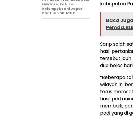
kabupaten Pa
Hektare, Ratusan
Kelompok Tani Dapat
Bantuan DBHCHT
Baca Juga 
Pemda,Bup
Sarip salah s
hasil pertan
tersebut jauh
dua belas hari
“Beberapa tah
wilayah ini b
terus merosot
hasil pertani
membaik, pe
padi yang di g