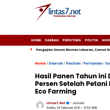
HOME
DAERAH
PERISTIWA
POLITIK
HUK
Pengajian Umum Momen Lebaran, Camat Ng
Home
Daerah
Pacitan
Pertanian
So
/
/
/
/
Hasil Panen Tahun ini 
Persen Setelah Petan
Eco Farming
Lintas7.net
- Jurnalis
Sabtu, 20 Februari 2021
- 12:52 WIB