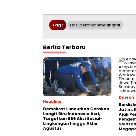
Tag :
Hasilpertanianmeningkat
Berita Terbaru
Daerah
Headline
Berdisk
Demokrat Luncurkan Gerakan
Jatim, 
Langit Biru Indonesia Asri,
Ajak Pe
Targetkan 666 Aksi Sosial-
Pengem
Lingkungan hingga Akhir
Selatan
Agustus
Megapo