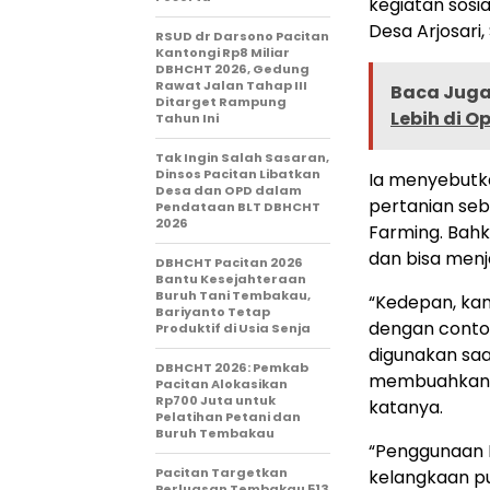
kegiatan sosi
Desa Arjosari,
RSUD dr Darsono Pacitan
Kantongi Rp8 Miliar
DBHCHT 2026, Gedung
Rawat Jalan Tahap III
Baca Juga 
Ditarget Rampung
Lebih di O
Tahun Ini
Tak Ingin Salah Sasaran,
Dinsos Pacitan Libatkan
Ia menyebutka
Desa dan OPD dalam
pertanian se
Pendataan BLT DBHCHT
2026
Farming. Bahk
dan bisa menj
DBHCHT Pacitan 2026
Bantu Kesejahteraan
Buruh Tani Tembakau,
“Kedepan, kam
Bariyanto Tetap
dengan conto
Produktif di Usia Senja
digunakan saa
DBHCHT 2026: Pemkab
membuahkan h
Pacitan Alokasikan
Rp700 Juta untuk
katanya.
Pelatihan Petani dan
Buruh Tembakau
“Penggunaan P
Pacitan Targetkan
kelangkaan pu
Perluasan Tembakau 513