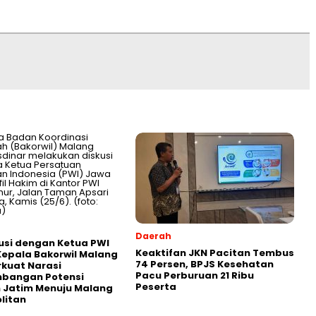
Daerah
usi dengan Ketua PWI
Keaktifan JKN Pacitan Tembus
Kepala Bakorwil Malang
74 Persen, BPJS Kesehatan
rkuat Narasi
Pacu Perburuan 21 Ribu
bangan Potensi
Peserta
 Jatim Menuju Malang
litan