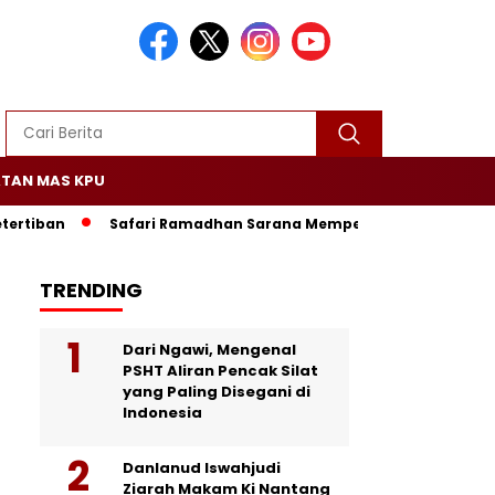
TAN MAS KPU
tiban
Safari Ramadhan Sarana Mempererat Silaturrahmi 
TRENDING
Dari Ngawi, Mengenal
PSHT Aliran Pencak Silat
yang Paling Disegani di
Indonesia
Danlanud Iswahjudi
Ziarah Makam Ki Nantang