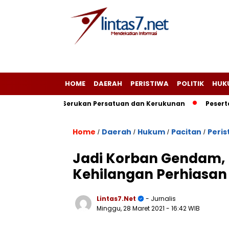
HOME
DAERAH
PERISTIWA
POLITIK
HUK
t Ngadirojo Serukan Persatuan dan Kerukunan
Peserta Ta
Home
Daerah
Hukum
Pacitan
Peris
/
/
/
/
Jadi Korban Gendam, 
Kehilangan Perhiasan 
Lintas7.net
- Jurnalis
Minggu, 28 Maret 2021
- 16:42 WIB