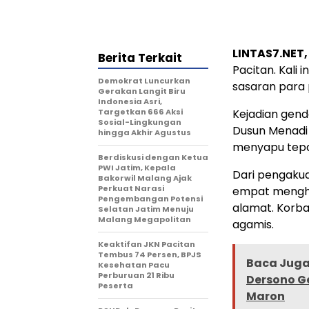
LINTAS7.NET
Berita Terkait
Pacitan. Kali 
Demokrat Luncurkan
sasaran para
Gerakan Langit Biru
Indonesia Asri,
Targetkan 666 Aksi
Kejadian gend
Sosial-Lingkungan
Dusun Menadi 
hingga Akhir Agustus
menyapu tepa
Berdiskusi dengan Ketua
PWI Jatim, Kepala
Dari pengakua
Bakorwil Malang Ajak
Perkuat Narasi
empat mengh
Pengembangan Potensi
alamat. Korba
Selatan Jatim Menuju
Malang Megapolitan
agamis.
Keaktifan JKN Pacitan
Tembus 74 Persen, BPJS
Baca Juga 
Kesehatan Pacu
Perburuan 21 Ribu
Dersono G
Peserta
Maron