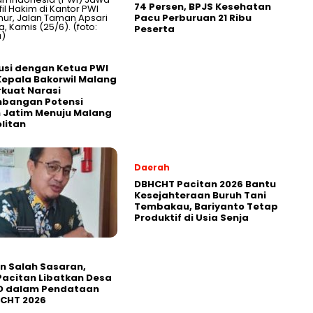
74 Persen, BPJS Kesehatan
Pacu Perburuan 21 Ribu
Peserta
usi dengan Ketua PWI
Kepala Bakorwil Malang
rkuat Narasi
bangan Potensi
 Jatim Menuju Malang
litan
Daerah
DBHCHT Pacitan 2026 Bantu
Kesejahteraan Buruh Tani
Tembakau, Bariyanto Tetap
Produktif di Usia Senja
in Salah Sasaran,
Pacitan Libatkan Desa
D dalam Pendataan
HCHT 2026