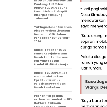
RSUD dr Darsono Pacitan
Kantongi Rp8 Miliar
DBHCHT 2026, Gedung
“Tadi pagi se
Rawat Jalan Tahap III
Desa Sirnoboy
Ditarget Rampung
Tahun Ini
menawarkan pe
saya menyerah
Tak Ingin Salah Sasaran,
Dinsos Pacitan Libatkan
Desa dan OPD dalam
“Satu orang m
Pendataan BLT DBHCHT
sopiran mobil.
2026
curiga sama s
DBHCHT Pacitan 2026
Bantu Kesejahteraan
Pelaku didug
Buruh Tani Tembakau,
Bariyanto Tetap
rumah yang se
Produktif di Usia Senja
luar rumah.
DBHCHT 2026: Pemkab
Pacitan Alokasikan
Rp700 Juta untuk
Baca Juga 
Pelatihan Petani dan
Warga De
Buruh Tembakau
Pacitan Targetkan
Perluasan Tembakau 513
“Saya baru te
Hektare, Ratusan
perhiasan say
Kelompok Tani Dapat