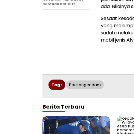
Bantuan DBHCHT
ada. Nilainya se
Sesaat kesada
yang menimpan
sudah melaku
mobil jenis Aly
Tag :
Pacitangendam
Berita Terbaru