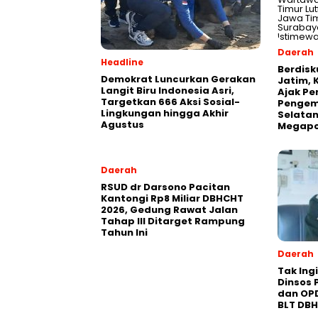
Daerah
Headline
Berdisk
Demokrat Luncurkan Gerakan
Jatim, 
Langit Biru Indonesia Asri,
Ajak Pe
Targetkan 666 Aksi Sosial-
Pengem
Lingkungan hingga Akhir
Selatan
Agustus
Megapo
Daerah
RSUD dr Darsono Pacitan
Kantongi Rp8 Miliar DBHCHT
2026, Gedung Rawat Jalan
Tahap III Ditarget Rampung
Tahun Ini
Daerah
Tak Ing
Dinsos 
dan OP
BLT DB