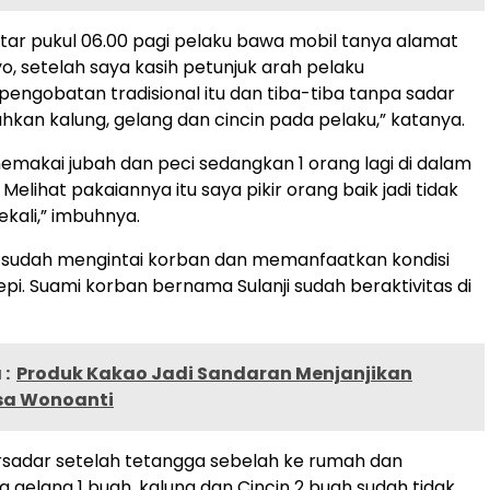
kitar pukul 06.00 pagi pelaku bawa mobil tanya alamat
o, setelah saya kasih petunjuk arah pelaku
ngobatan tradisional itu dan tiba-tiba tanpa sadar
kan kalung, gelang dan cincin pada pelaku,” katanya.
emakai jubah dan peci sedangkan 1 orang lagi di dalam
 Melihat pakaiannya itu saya pikir orang baik jadi tidak
ekali,” imbuhnya.
a sudah mengintai korban dan memanfaatkan kondisi
pi. Suami korban bernama Sulanji sudah beraktivitas di
:
Produk Kakao Jadi Sandaran Menjanjikan
sa Wonoanti
rsadar setelah tetangga sebelah ke rumah dan
a gelang 1 buah, kalung dan Cincin 2 buah sudah tidak