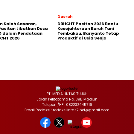
Daerah
in Salah Sasaran,
DBHCHT Pacitan 2026 Bantu
Pacitan Libatkan Desa
Kesejahteraan Buruh Tani
D dalam Pendataan
Tembakau, Bariyanto Tetap
HCHT 2026
Produktif di Usia Senja
PT. MEDIA LINTAS TUJUH
Jalan Pelitatama No. 39B Madiun
Telepon /HP : 082232445716
Email Redaksi : redaksilintas7.net@gmail.com