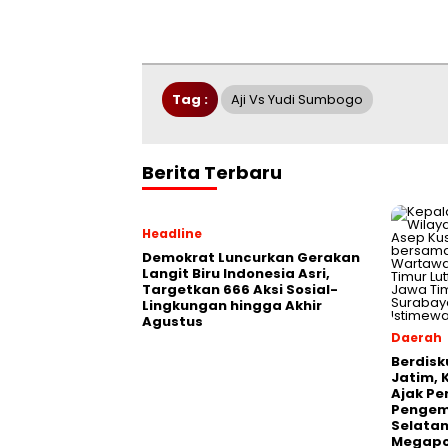
Tag :
Aji Vs Yudi Sumbogo
Berita Terbaru
Headline
Demokrat Luncurkan Gerakan
Langit Biru Indonesia Asri,
Targetkan 666 Aksi Sosial-
Lingkungan hingga Akhir
Agustus
Daerah
Berdisk
Jatim, 
Ajak Pe
Pengem
Selatan
Megapo