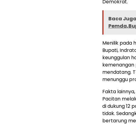
Demokrat.
Baca Juga 
Pemda,Bup
Menilik pada 
Bupati, Indrat
keunggulan ha
kemenangan pa
mendatang. T
menunggu pro
Fakta lainnya
Pacitan melal
di dukung 12 p
tidak. Sedang
bertarung mela