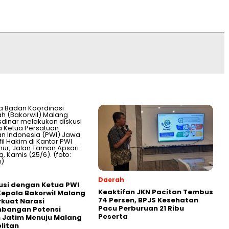
Daerah
usi dengan Ketua PWI
Keaktifan JKN Pacitan Tembus
Kepala Bakorwil Malang
74 Persen, BPJS Kesehatan
rkuat Narasi
Pacu Perburuan 21 Ribu
bangan Potensi
Peserta
 Jatim Menuju Malang
litan