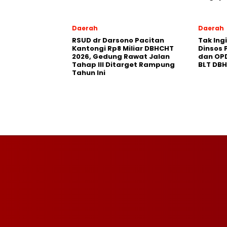
Daerah
Daerah
RSUD dr Darsono Pacitan
Tak Ing
Kantongi Rp8 Miliar DBHCHT
Dinsos 
2026, Gedung Rawat Jalan
dan OP
Tahap III Ditarget Rampung
BLT DB
Tahun Ini