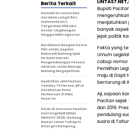
LINTAS7.NET
Berita Terkait
Bupati Pacita
Demokrat Luncurkan
mengerahkan 
Gerakan Langit Biru
menjatuhkan 
Indonesia Asri,
Targetkan 666 Aksi
banyak aspek.
Sosial-Lingkungan
hingga Akhir Agustus
jejak politik 
Berdiskusi dengan Ketua
Fakta yang te
PWI Jatim, Kepala
Bakorwil Malang Ajak
Umum Legislat
Perkuat Narasi
cabup nomor 
Pengembangan Potensi
Selatan Jatim Menuju
Pemilihan Legi
Malang Megapolitan
maju di Dapil
Keaktifan JKN Pacitan
bertarung di 
Tembus 74 Persen, BPJS
Kesehatan Pacu
Aji, sapaan k
Perburuan 21 Ribu
Peserta
Pacitan sejak
dan 2019. Pres
RSUD dr Darsono Pacitan
Kantongi Rp8 Miliar
pendulang sua
DBHCHT 2026, Gedung
suara di Tahun
Rawat Jalan Tahap III
Ditarget Rampung