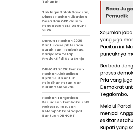
Tahun Ini
Baca Juga 
Tak Ingin Salah Sasaran,
Pemudik
Dinsos Pacitan Libatkan
Desa dan OPD dalam
Pendataan BLT DBHCHT
2026
Sejumlah jaba
yang juga me
DBHCHT Pacitan 2026
Bantu Kesejahteraan
Pacitan ini. M
Buruh Tani Tembakau,
puncaknya me
Bariyanto Tetap
Produktif di Usia Senja
Berbeda denga
DBHCHT 2026: Pemkab
proses demokra
Pacitan Alokasikan
Rp700 Juta untuk
Pria yang jug
Pelatihan Petani dan
Demokrat untu
Buruh Tembakau
Tegalombo.
Pacitan Targetkan
Perluasan Tembakau 513
Melalui Parta
Hektare, Ratusan
Kelompok Tani Dapat
menjadi Angg
Bantuan DBHCHT
sekitar setah
Bupati yang s