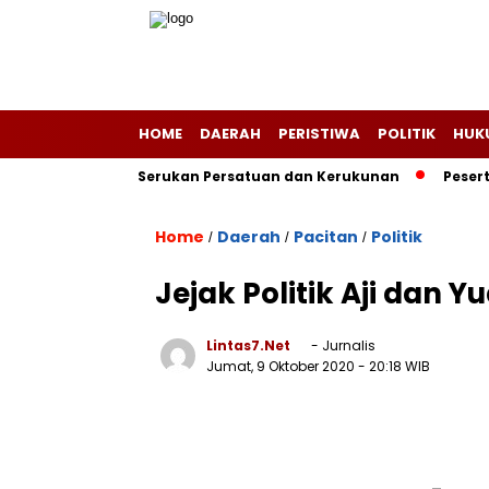
HOME
DAERAH
PERISTIWA
POLITIK
HUK
at Ngadirojo Serukan Persatuan dan Kerukunan
Peserta T
Home
Daerah
Pacitan
Politik
/
/
/
Jejak Politik Aji dan 
Lintas7.net
- Jurnalis
Jumat, 9 Oktober 2020
- 20:18 WIB