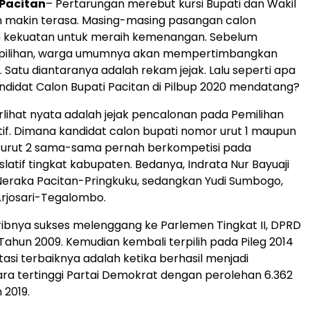
,Pacitan
– Pertarungan merebut kursi Bupati dan Wakil
n makin terasa. Masing-masing pasangan calon
kekuatan untuk meraih kemenangan. Sebelum
pilihan, warga umumnya akan mempertimbangkan
 Satu diantaranya adalah rekam jejak. Lalu seperti apa
kandidat Calon Bupati Pacitan di Pilbup 2020 mendatang?
rlihat nyata adalah jejak pencalonan pada Pemilihan
if. Dimana kandidat calon bupati nomor urut 1 maupun
urut 2 sama-sama pernah berkompetisi pada
slatif tingkat kabupaten. Bedanya, Indrata Nur Bayuaji
 Neraka Pacitan-Pringkuku, sedangkan Yudi Sumbogo,
Arjosari-Tegalombo.
aribnya sukses melenggang ke Parlemen Tingkat II, DPRD
 Tahun 2009. Kemudian kembali terpilih pada Pileg 2014
tasi terbaiknya adalah ketika berhasil menjadi
ra tertinggi Partai Demokrat dengan perolehan 6.362
 2019.