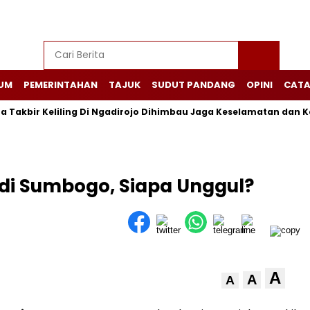
UM
PEMERINTAHAN
TAJUK
SUDUT PANDANG
OPINI
CATA
akbir Keliling Di Ngadirojo Dihimbau Jaga Keselamatan dan Keter
Yudi Sumbogo, Siapa Unggul?
A
A
A