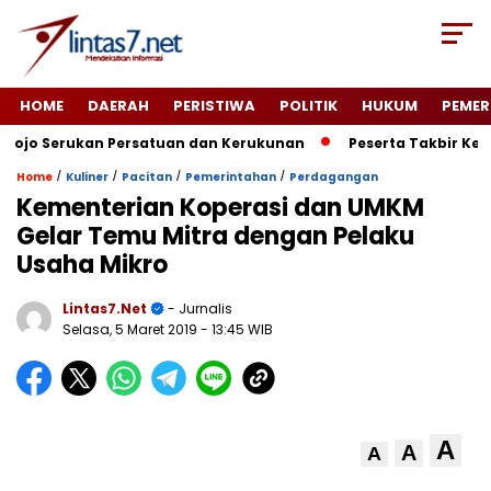
HOME
DAERAH
PERISTIWA
POLITIK
HUKUM
PEMER
jo Serukan Persatuan dan Kerukunan
Peserta Takbir Kelil
/
/
/
/
Home
Kuliner
Pacitan
Pemerintahan
Perdagangan
Kementerian Koperasi dan UMKM
Gelar Temu Mitra dengan Pelaku
Usaha Mikro
Lintas7.net
- Jurnalis
Selasa, 5 Maret 2019
- 13:45 WIB
A
A
A