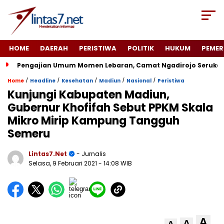
HOME
DAERAH
PERISTIWA
POLITIK
HUKUM
PEMER
Pengajian Umum Momen Lebaran, Camat Ngadirojo Seruka
/
/
/
/
/
Home
Headline
Kesehatan
Madiun
Nasional
Peristiwa
Kunjungi Kabupaten Madiun,
Gubernur Khofifah Sebut PPKM Skala
Mikro Mirip Kampung Tangguh
Semeru
Lintas7.net
- Jurnalis
Selasa, 9 Februari 2021
- 14:08 WIB
A
A