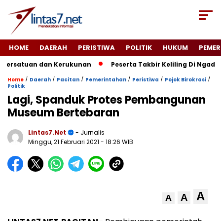
HOME
DAERAH
PERISTIWA
POLITIK
HUKUM
PEMER
ersatuan dan Kerukunan
Peserta Takbir Keliling Di Ngadir
/
/
/
/
/
/
Home
Daerah
Pacitan
Pemerintahan
Peristiwa
Pojok Birokrasi
Politik
Lagi, Spanduk Protes Pembangunan
Museum Bertebaran
Lintas7.net
- Jurnalis
Minggu, 21 Februari 2021
- 18:26 WIB
A
A
A