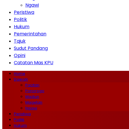
Ngawi
Peristiwa
Politik
Hukum
Pemerintahan
Tajuk
Sudut Pandang
Opini
Catatan Mas KPU
Home
Daerah
Pacitan
Ponorogo
Madiun
Magetan
Ngawi
Peristiwa
Politik
Hukum