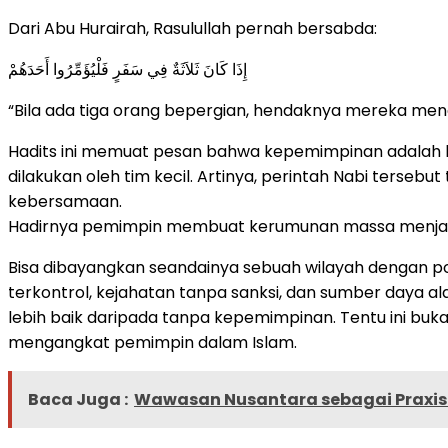
Dari Abu Hurairah, Rasulullah pernah bersabda:
إِذَا كَانَ ثَلاَثَةٌ فِي سَفَرٍ فَلْيُؤَمِّرُوا أَحَدَهُمْ
“Bila ada tiga orang bepergian, hendaknya mereka me
Hadits ini memuat pesan bahwa kepemimpinan adalah ha
dilakukan oleh tim kecil. Artinya, perintah Nabi terseb
kebersamaan.
Hadirnya pemimpin membuat kerumunan massa menjadi j
Bisa dibayangkan seandainya sebuah wilayah dengan p
terkontrol, kejahatan tanpa sanksi, dan sumber daya a
lebih baik daripada tanpa kepemimpinan. Tentu ini b
mengangkat pemimpin dalam Islam.
Baca Juga :
Wawasan Nusantara sebagai Praxis 