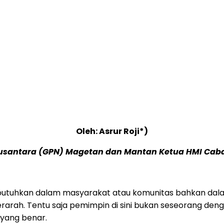
Oleh: Asrur Roji*)
usantara (GPN) Magetan dan Mantan Ketua HMI Cabang
ibutuhkan dalam masyarakat atau komunitas bahkan dalam
rah. Tentu saja pemimpin di sini bukan seseorang dengan
 yang benar.