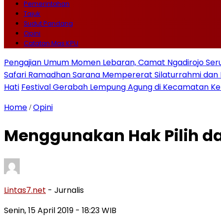
Pemerintahan
Tajuk
Sudut Pandang
Opini
Catatan Mas KPU
Pengajian Umum Momen Lebaran, Camat Ngadirojo Ser
Safari Ramadhan Sarana Mempererat Silaturrahmi d
Hati
Festival Gerabah Lempung Agung di Kecamatan K
Home
Opini
/
Menggunakan Hak Pilih d
Lintas7.net
- Jurnalis
Senin, 15 April 2019
- 18:23 WIB