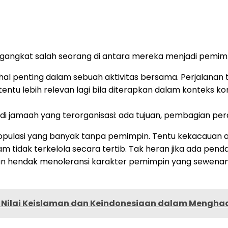
ngangkat salah seorang di antara mereka menjadi pemim
l penting dalam sebuah aktivitas bersama. Perjalanan t
ut tentu lebih relevan lagi bila diterapkan dalam kontek
amaah yang terorganisasi: ada tujuan, pembagian pera
opulasi yang banyak tanpa pemimpin. Tentu kekacauan a
lam tidak terkelola secara tertib. Tak heran jika ada 
ukan hendak menoleransi karakter pemimpin yang sewen
Nilai Keislaman dan Keindonesiaan dalam Menghad