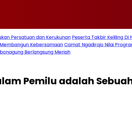
ukan Persatuan dan Kerukunan
Peserta Takbir Keliling D
an Membangun Kebersamaan
Camat Ngadirojo Nilai Prog
ebonagung Berlangsung Meriah
alam Pemilu adalah Sebua