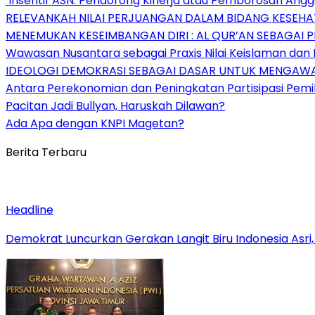
Insentif ASN: Pendorong Kinerja atau Pemborosan Angg
RELEVANKAH NILAI PERJUANGAN DALAM BIDANG KESEHA
MENEMUKAN KESEIMBANGAN DIRI : AL QUR’AN SEBAGAI
Wawasan Nusantara sebagai Praxis Nilai Keislaman dan
IDEOLOGI DEMOKRASI SEBAGAI DASAR UNTUK MENGAWA
Antara Perekonomian dan Peningkatan Partisipasi Pemil
Pacitan Jadi Bullyan, Haruskah Dilawan?
Ada Apa dengan KNPI Magetan?
Berita Terbaru
Headline
Demokrat Luncurkan Gerakan Langit Biru Indonesia Asri,