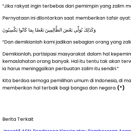
“Jika rakyat ingin terbebas dari pemimpin yang zalim ma
Pernyataan ini dilontarkan saat memberikan tafsir ayat:
وَكَذَلِكَ نُوَلِّي بَعْضَ الظَّالِمِينَ بَعْضًا بِمَا كَانُوا يَكْسِبُونَ
“Dan demikianlah kami jadikan sebagian orang yang zal
Demikianlah, partisipasi masyarakat dalam hal kepemi
kemaslahatan orang banyak. Hal itu tentu tak akan terwuju
ia harus meninggalkan perbuatan zalim itu sendiri.”
Kita berdoa semoga pemilihan umum di Indonesia, di ma
memberikan hal terbaik bagi bangsa dan negara.
(*)
Berita Terkait