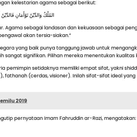
an kelestarian agama sebagai berikut:
المُلْكُ وَالدِّيْنُ تَوْأَمَانِ فَالدِّي
Agama sebagai landasan dan kekuasaan sebagai pengawa
engawal akan tersia-siakan.”
a negara yang baik punya tanggung jawab untuk mengan
ilih sangat signifikan. Pilihan mereka menentukan kuali
ria pemimpin setidaknya memiliki empat sifat, yakni shi
, fathanah (cerdas, visioner). Inilah sifat-sifat ideal ya
emilu 2019
mengutip pernyataan Imam Fahruddin ar-Razi, mengatakan: