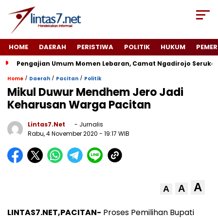
HOME
DAERAH
PERISTIWA
POLITIK
HUKUM
PEMER
Pengajian Umum Momen Lebaran, Camat Ngadirojo Seruka
/
/
/
Home
Daerah
Pacitan
Politik
Mikul Duwur Mendhem Jero Jadi
Keharusan Warga Pacitan
Lintas7.net
- Jurnalis
Rabu, 4 November 2020
- 19:17 WIB
A
A
A
LINTAS7.NET,PACITAN-
Proses Pemilihan Bupati