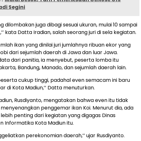
di Segini
g dilombakan juga dibagi sesuai ukuran, mulai 10 sampai
’’ kata Datta Iradian, salah seorang juri di sela kegiatan.
umlah ikan yang dinilai juri jumlahnya ribuan ekor yang
bi dari sejumlah daerah di Jawa dan luar Jawa.
ata dari panitia, ia menyebut, peserta lomba itu
Jakarta, Bandung, Manado, dan sejumlah daerah lain.
eserta cukup tinggi, padahal even semacam ini baru
ar di Kota Madiun,’’ Datta menuturkan.
diun, Rusdiyanto, mengatakan bahwa even itu tidak
 menyenangkan penggemar ikan Koi. Menurut dia, ada
ebih penting dari kegiatan yang digagas Dinas
n Informatika Kota Madiun itu.
liatkan perekonomian daerah,’’ ujar Rusdiyanto.