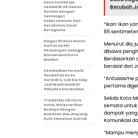
Desa Sambirejo,
Berubah Ja
Sembelih 46 Hewan
Kurban dengan
Semangat
Kebersamaan dan
“Ikan-ikan yan
Kerukunan Umat
Beragama
65 sentimeter,
Kiagus Firdaus Resmi
Menurut dia, j
Daftar ke PDI
Perjuangan Sebagai
dibawa pengho
Bacawawali Kota
Berdasarkan d
Madiun
berasal dari 
Kembalikan Formulir
Pendaftaran ke
“Antusiasme p
Gerindra, Cak Kia Siap
Jadi Wakil Maidi di
pertama digel
Pilkada Kota Madiun
Sekda Kota Ma
Tradisi Bersih Desa
semata untuk
Suluk, Melestarikan
Budaya dengan
dampak yang l
Ruwatan dan Wayang
Kulit Semalam Suntuk
Komunikasi da
“Mampu mengge