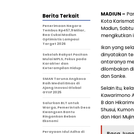
MADIUN –
Par
Berita Terkait
Kota Karismati
Penerimaan Negara
Madiun, Sabtu 
Tembus Rp457,9 Miliar,
mengikutkan 
Bea Cukai Madiun
Optimistis Lampaui
Target 2026
Ikan yang sela
dinyatakan ter
Sekolah Rakyat Pacitan
Mulai MPLS, Fokus pada
antaranya meli
Karakter dan
Keterampilan Hidup
dilombakan dib
dan Sanke.
SMAN Taruna Angkasa
Raih Medali Emas di
Selain itu, kel
Ajang Inovasi Global
GYIIF 2025
Kawarimono A. 
B dan Hikarimoy
Salurkan BLT untuk
Warga, Pemerintah Desa
Shusui, Kumonr
Kwangsen Bantu
dan Hiari Muji
Ringankan Beban
Ekonomi
Perayaan Idul Adha di
Baca Juga 