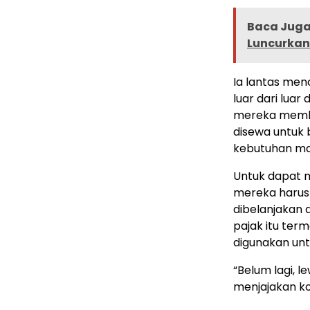
Baca Juga 
Luncurkan
Ia lantas men
luar dari lua
mereka membu
disewa untuk 
kebutuhan ma
Untuk dapat 
mereka harus
dibelanjakan 
pajak itu ter
digunakan unt
“Belum lagi, l
menjajakan ko