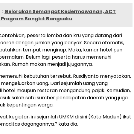
:
Gelorakan Semangat Kedermawanan, ACT
 Program Bangkit Bangsaku
contohkan, peserta lomba dan kru yang datang dari
r daerah dengan jumlah yang banyak. Secara otomatis,
tuhkan tempat menginap. Maka, kamar hotel pun
bermalam. Belum lagi, peserta harus memenuhi
kan. Rumah makan menjadi jujugannya.
memenuhi kebutuhan tersebut, Rusdiyanto menyatakan,
 mengeluarkan uang. Dari sejumlah uang yang
di hotel maupun restoran mengandung pajak. Kemudian,
masuk salah satu sumber pendapatan daerah yang juga
uk kepentingan warga.
ewat kegiatan ini sejumlah UMKM di sini (Kota Madiun) ikut
moditas dagangannya,’’ kata dia.