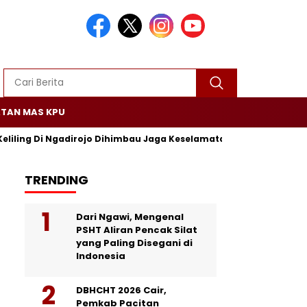
TAN MAS KPU
Keliling Di Ngadirojo Dihimbau Jaga Keselamatan dan Ketertiban
TRENDING
Dari Ngawi, Mengenal
PSHT Aliran Pencak Silat
yang Paling Disegani di
Indonesia
DBHCHT 2026 Cair,
Pemkab Pacitan