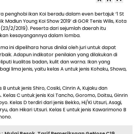
a penghobi ikan Koi beradu dalam even bertajuk ‘1 St
k Madiun Young Koi Show 2019’ di GOR Tenis Wilis, Kota
(23/2/2019). Peserta dari sejumlah daerah itu
ikan kesayangannya dalam lomba.
ma ini dipelihara harus dinilai oleh juri untuk dapat
baik. Adapun indikator penilaian yang dilakukan di
puti kualitas badan, kulit dan warna. Ikan yang
agi lima jenis, yaitu kelas A untuk jenis Kohaku, Showa,
as B untuk jenis Shiro, Cosiki, Cinrin A, Kujaku dan
Kelas C untuk jenis Koi Tancho, Goromo, Doitsu, Ginrin
o. Kelas D terdiri dari jenis Bekko, Hi/Ki Utsuri, Asagi,
yu, dan Hikari Utsuri. Kelas E untuk jenis Kawarimono B
mono.
:
Mulai Besok, Tarif Pemeriksaan GeNose C19