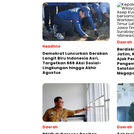
Daerah
Headline
Berdisk
Demokrat Luncurkan Gerakan
Jatim, 
Langit Biru Indonesia Asri,
Ajak Pe
Targetkan 666 Aksi Sosial-
Pengem
Lingkungan hingga Akhir
Selatan
Agustus
Megapo
Daerah
Daerah