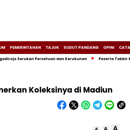
UM
PEMERINTAHAN
TAJUK
SUDUT PANDANG
OPINI
CATA
adirojo Serukan Persatuan dan Kerukunan
Peserta Takbir 
merkan Koleksinya di Madiun
A
A
A