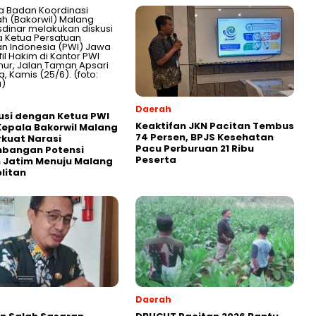
Daerah
usi dengan Ketua PWI
Keaktifan JKN Pacitan Tembus
Kepala Bakorwil Malang
74 Persen, BPJS Kesehatan
rkuat Narasi
Pacu Perburuan 21 Ribu
bangan Potensi
Peserta
 Jatim Menuju Malang
litan
Daerah