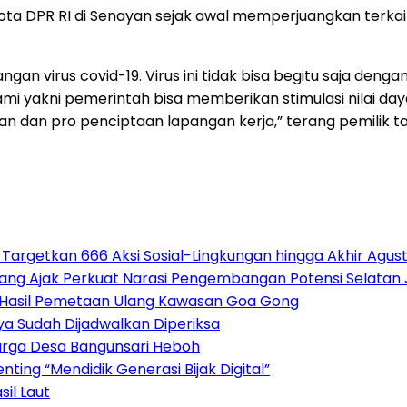
a DPR RI di Senayan sejak awal memperjuangkan terkait
angan virus covid-19. Virus ini tidak bisa begitu saja de
 kami yakni pemerintah bisa memberikan stimulasi nilai
 dan pro penciptaan lapangan kerja,” terang pemilik tag
 Targetkan 666 Aksi Sosial-Lingkungan hingga Akhir Agus
alang Ajak Perkuat Narasi Pengembangan Potensi Selatan
p Hasil Pemetaan Ulang Kawasan Goa Gong
a Sudah Dijadwalkan Diperiksa
arga Desa Bangunsari Heboh
ting “Mendidik Generasi Bijak Digital”
il Laut