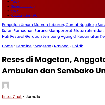
Tajuk
Sudut Pandang
Opini
Catatan Mas KPU
Pengajian Umum Momen Lebaran, Camat Ngadirojo Ser
Safari Ramadhan Sarana Mempererat Silaturrahmi d
Hati
Festival Gerabah Lempung Agung di Kecamatan K
Home
Headline
Magetan
Nasional
Politik
/
/
/
/
Reses di Magetan, Anggot
Ambulan dan Sembako Un
Lintas7.net
- Jurnalis