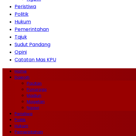
Peristiwa
Politik
Hukum
Pemerintahan
Tajuk
Sudut Pandang
Opini
Catatan Mas KPU
Home
Daerah
Pacitan
Ponorogo
Madiun
Magetan
Ngawi
Peristiwa
Politik
Hukum
Pemerintahan