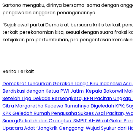
Sartono mengaku, dirinya bersama-sama dengan anggot
pengawalan anggaran penanganannya.
“Sejak awal partai Demokrat bersuara kritis terkait pen
terkait perekonomian kita, sesuai dengan suara fraksi
kebijakan pro pertumbuhan, pro pengentasan kemiskinan
Berita Terkait
Demokrat Luncurkan Gerakan Langit Biru Indonesia Asri,
Berdiskusi dengan Ketua PWI Jatim, Kepala Bakorwil M
Setelah Tiga Dekade Bersengketa, BPN Pacitan Ungka
Citra Margaretha Kecewa Rumahnya Digeledah KPK: Say
KPK Geledah Rumah Pengusaha Sukses Asal Pacitan, W
Sinergi Sekolah dan Orangtua: SMPIT Al-Wakil Gelar Paren
Upacara Adat ‘Jangkrik Genggong’ Wujud Syukur dari Has