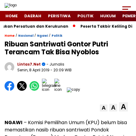
HOME
DAERAH
PERISTIWA
POLITIK
HUKUM
PEMER
kan Persatuan dan Kerukunan
Peserta Takbir Keliling Di 
/
/
/
Home
Nasional
Ngawi
Politik
Ribuan Santriwati Gontor Putri
Terancam Tak Bisa Nyoblos
Lintas7.net
- Jurnalis
Senin, 8 April 2019
- 20:09 WIB
A
A
A
NGAWI
– Komisi Pemilihan Umum (KPU) belum bisa
memastikan nasib ribuan santriwati Pondok