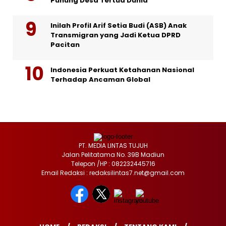
Punung Desa Tertua Dunia
Inilah Profil Arif Setia Budi (ASB) Anak
Transmigran yang Jadi Ketua DPRD
Pacitan
Indonesia Perkuat Ketahanan Nasional
Terhadap Ancaman Global
PT. MEDIA LINTAS TUJUH
Jalan Pelitatama No. 39B Madiun
Telepon /HP : 082232445716
Email Redaksi : redaksilintas7.net@gmail.com