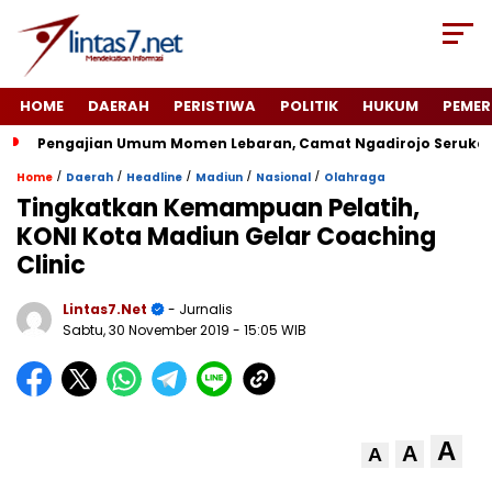
HOME
DAERAH
PERISTIWA
POLITIK
HUKUM
PEMER
Pengajian Umum Momen Lebaran, Camat Ngadirojo Seruka
/
/
/
/
/
Home
Daerah
Headline
Madiun
Nasional
Olahraga
Tingkatkan Kemampuan Pelatih,
KONI Kota Madiun Gelar Coaching
Clinic
Lintas7.net
- Jurnalis
Sabtu, 30 November 2019
- 15:05 WIB
A
A
A