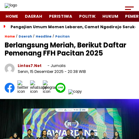
HOME
DAERAH
PERISTIWA
POLITIK
HUKUM
PEMER
Pengajian Umum Momen Lebaran, Camat Ngadirojo Seruka
/
/
/
Home
Daerah
Headline
Pacitan
Berlangsung Meriah, Berikut Daftar
Pemenang FFH Pacitan 2025
Lintas7.net
- Jurnalis
Senin, 15 Desember 2025
- 20:38 WIB