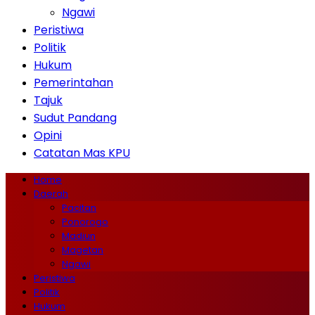
Ngawi
Peristiwa
Politik
Hukum
Pemerintahan
Tajuk
Sudut Pandang
Opini
Catatan Mas KPU
Home
Daerah
Pacitan
Ponorogo
Madiun
Magetan
Ngawi
Peristiwa
Politik
Hukum