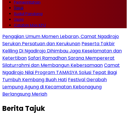
Pemerintahan
Tajuk
Sudut Pandang
Opini
Catatan Mas KPU
Pengajian Umum Momen Lebaran, Camat Ngadirojo
Serukan Persatuan dan Kerukunan
Peserta Takbir
Keliling Di Ngadirojo Dihimbau Jaga Keselamatan dan
Ketertiban
Safari Ramadhan Sarana Mempererat
Silaturrahmi dan Membangun Kebersamaan
Camat
Ngadirojo Nilai Program TAMASYA Solusi Tepat Bagi
Tumbuh Kembang Buah Hati
Festival Gerabah
Lempung Agung di Kecamatan Kebonagung
Berlangsung Meriah
Berita
Tajuk