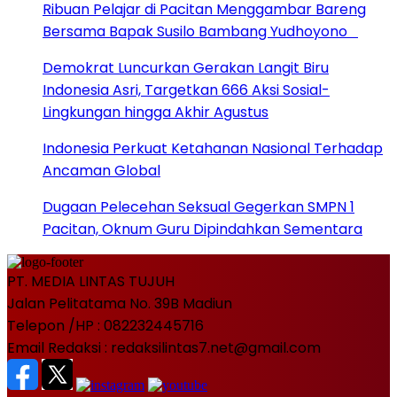
Ribuan Pelajar di Pacitan Menggambar Bareng
Bersama Bapak Susilo Bambang Yudhoyono
Demokrat Luncurkan Gerakan Langit Biru
Indonesia Asri, Targetkan 666 Aksi Sosial-
Lingkungan hingga Akhir Agustus
Indonesia Perkuat Ketahanan Nasional Terhadap
Ancaman Global
Dugaan Pelecehan Seksual Gegerkan SMPN 1
Pacitan, Oknum Guru Dipindahkan Sementara
PT. MEDIA LINTAS TUJUH
Jalan Pelitatama No. 39B Madiun
Telepon /HP : 082232445716
Email Redaksi : redaksilintas7.net@gmail.com