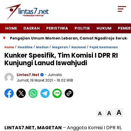
HOME
DAERAH
PERISTIWA
POLITIK
HUKUM
PEMER
Pengajian Umum Momen Lebaran, Camat Ngadirojo Seruka
/
/
/
/
/
Home
Headline
Madiun
Magetan
Nasional
Pojok Keamanan
Kunker Spesifik, Tim Komisi I DPR RI
Kunjungi Lanud Iswahjudi
Lintas7.net
- Jurnalis
Jumat, 19 Maret 2021
- 16:02 WIB
A
A
A
LINTAS7.NET, MAGETAN
– Anggota Komisi I DPR RI,