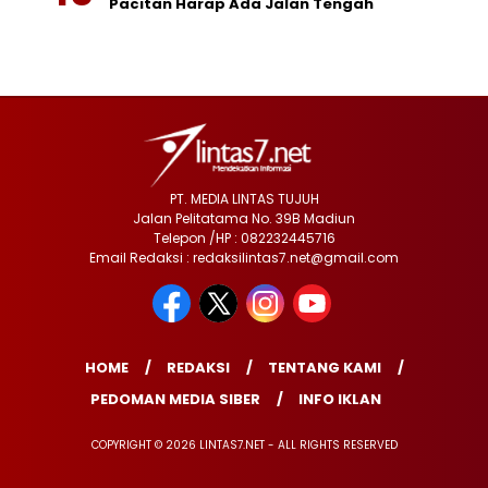
Pacitan Harap Ada Jalan Tengah
PT. MEDIA LINTAS TUJUH
Jalan Pelitatama No. 39B Madiun
Telepon /HP : 082232445716
Email Redaksi : redaksilintas7.net@gmail.com
HOME
REDAKSI
TENTANG KAMI
PEDOMAN MEDIA SIBER
INFO IKLAN
COPYRIGHT © 2026 LINTAS7.NET - ALL RIGHTS RESERVED