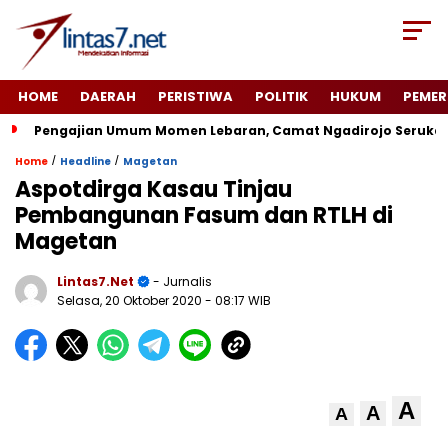
HOME
DAERAH
PERISTIWA
POLITIK
HUKUM
PEMER
Pengajian Umum Momen Lebaran, Camat Ngadirojo Seruka
/
/
Home
Headline
Magetan
Aspotdirga Kasau Tinjau
Pembangunan Fasum dan RTLH di
Magetan
Lintas7.net
- Jurnalis
Selasa, 20 Oktober 2020
- 08:17 WIB
A
A
A