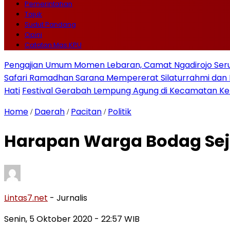
Pemerintahan
Tajuk
Sudut Pandang
Opini
Catatan Mas KPU
Pengajian Umum Momen Lebaran, Camat Ngadirojo Ser
Safari Ramadhan Sarana Mempererat Silaturrahmi d
Hati
Festival Gerabah Lempung Agung di Kecamatan K
Home
Daerah
Pacitan
Politik
/
/
/
Harapan Warga Bodag Seja
Lintas7.net
- Jurnalis
Senin, 5 Oktober 2020
- 22:57 WIB