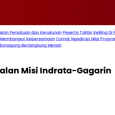
ukan Persatuan dan Kerukunan
Peserta Takbir Keliling D
an Membangun Kebersamaan
Camat Ngadirojo Nilai Prog
ebonagung Berlangsung Meriah
lan Misi Indrata-Gagarin