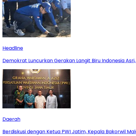
Headline
Demokrat Luncurkan Gerakan Langit Biru Indonesia Asri,
Daerah
Berdiskusi dengan Ketua PWI Jatim, Kepala Bakorwil M