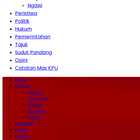
Ngawi
Peristiwa
Politik
Hukum
Pemerintahan
Tajuk
Sudut Pandang
Opini
Catatan Mas KPU
Home
Daerah
Pacitan
Ponorogo
Madiun
Magetan
Ngawi
Peristiwa
Politik
Hukum