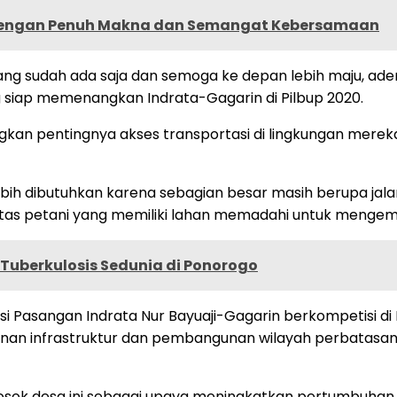
 dengan Penuh Makna dan Semangat Kebersamaan
g sudah ada saja dan semoga ke depan lebih maju, adem
ang siap memenangkan Indrata-Gagarin di Pilbup 2020.
an pentingnya akses transportasi di lingkungan mereka.
bih dibutuhkan karena sebagian besar masih berupa jalan 
ritas petani yang memiliki lahan memadahi untuk menge
i Tuberkulosis Sedunia di Ponorogo
i Pasangan Indrata Nur Bayuaji-Gagarin berkompetisi di 
n infrastruktur dan pembangunan wilayah perbatasan 
sok desa ini sebagai upaya meningkatkan pertumbuha