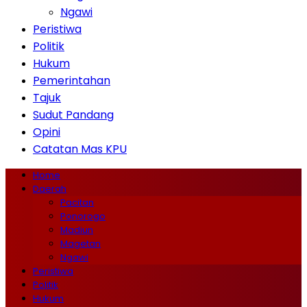
Ngawi
Peristiwa
Politik
Hukum
Pemerintahan
Tajuk
Sudut Pandang
Opini
Catatan Mas KPU
Home
Daerah
Pacitan
Ponorogo
Madiun
Magetan
Ngawi
Peristiwa
Politik
Hukum