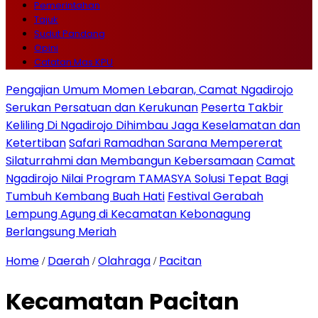
Pemerintahan
Tajuk
Sudut Pandang
Opini
Catatan Mas KPU
Pengajian Umum Momen Lebaran, Camat Ngadirojo
Serukan Persatuan dan Kerukunan
Peserta Takbir
Keliling Di Ngadirojo Dihimbau Jaga Keselamatan dan
Ketertiban
Safari Ramadhan Sarana Mempererat
Silaturrahmi dan Membangun Kebersamaan
Camat
Ngadirojo Nilai Program TAMASYA Solusi Tepat Bagi
Tumbuh Kembang Buah Hati
Festival Gerabah
Lempung Agung di Kecamatan Kebonagung
Berlangsung Meriah
Home
Daerah
Olahraga
Pacitan
/
/
/
Kecamatan Pacitan