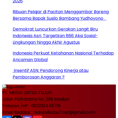
2026
Ribuan Pelajar di Pacitan Menggambar Bareng
Bersama Bapak Susilo Bambang Yudhoyono
Demokrat Luncurkan Gerakan Langit Biru
Indonesia Asri, Targetkan 666 Aksi Sosial-
Lingkungan hingga Akhir Agustus
Indonesia Perkuat Ketahanan Nasional Terhadap
Ancaman Global
Insentif ASN: Pendorong Kinerja atau
Pemborosan Anggaran ?
PT. MEDIA LINTAS TUJUH
Jalan Pelitatama No. 39B Madiun
Telepon /HP : 082232445716
Email Redaksi : redaksilintas7.net@gmail.com