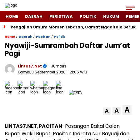
HOME
DAERAH
PERISTIWA
POLITIK
HUKUM
PEMER
Pengajian Umum Momen Lebaran, Camat Ngadirojo Seruka
/
/
/
Home
Daerah
Pacitan
Politik
Nyawiji-Sumrambah Daftar Jum’at
Pagi
Lintas7.net
- Jurnalis
Kamis, 3 September 2020
- 21:05 WIB
A
A
A
LINTAS7.NET,PACITAN
-Pasangan Bakal Calon
Bupati Wakil Bupati Pacitan Indrata Nur Bayuaji dan