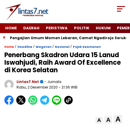
HOME
DAERAH
PERISTIWA
POLITIK
HUKUM
PEMER
Pengajian Umum Momen Lebaran, Camat Ngadirojo Seruka
/
/
/
/
Home
Headline
Magetan
Nasional
Pojok Keamanan
Penerbang Skadron Udara 15 Lanud
Iswahjudi, Raih Award Of Excellence
di Korea Selatan
Lintas7.net
- Jurnalis
Rabu, 2 Desember 2020
- 21:36 WIB
A
A
A