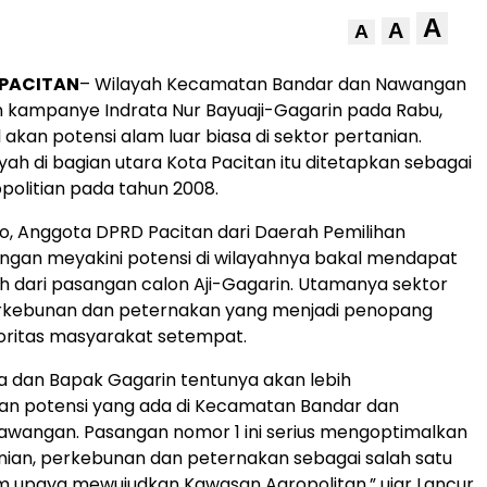
A
A
A
,PACITAN
– Wilayah Kecamatan Bandar dan Nawangan
n kampanye Indrata Nur Bayuaji-Gagarin pada Rabu,
l akan potensi alam luar biasa di sektor pertanian.
yah di bagian utara Kota Pacitan itu ditetapkan sebagai
olitian pada tahun 2008.
o, Anggota DPRD Pacitan dari Daerah Pemilihan
gan meyakini potensi di wilayahnya bakal mendapat
ih dari pasangan calon Aji-Gagarin. Utamanya sektor
erkebunan dan peternakan yang menjadi penopang
ritas masyarakat setempat.
a dan Bapak Gagarin tentunya akan lebih
n potensi yang ada di Kecamatan Bandar dan
wangan. Pasangan nomor 1 ini serius mengoptimalkan
nian, perkebunan dan peternakan sebagai salah satu
am upaya mewujudkan Kawasan Agropolitan,” ujar Lancur,