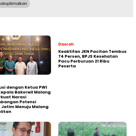
dioptimalkan
Daerah
Keaktifan JKN Pacitan Tembus
74 Persen, BPJS Kesehatan
Pacu Perburuan 21 Ribu
Peserta
usi dengan Ketua PWI
Kepala Bakorwil Malang
rkuat Narasi
bangan Potensi
 Jatim Menuju Malang
litan