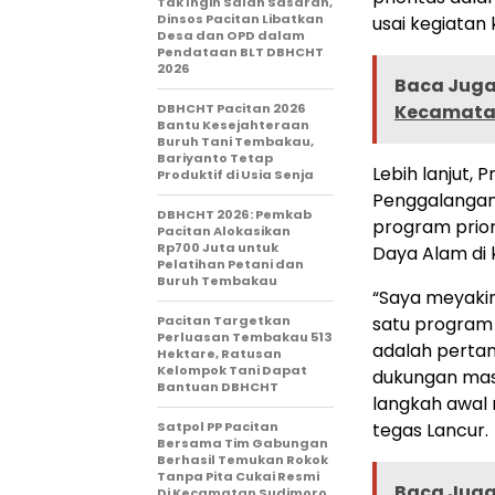
Tak Ingin Salah Sasaran,
Dinsos Pacitan Libatkan
usai kegiatan
Desa dan OPD dalam
Pendataan BLT DBHCHT
2026
Baca Juga 
DBHCHT Pacitan 2026
Kecamata
Bantu Kesejahteraan
Buruh Tani Tembakau,
Bariyanto Tetap
Lebih lanjut,
Produktif di Usia Senja
Penggalangan 
DBHCHT 2026: Pemkab
program prior
Pacitan Alokasikan
Rp700 Juta untuk
Daya Alam di 
Pelatihan Petani dan
Buruh Tembakau
“Saya meyakin
Pacitan Targetkan
satu program 
Perluasan Tembakau 513
adalah pertan
Hektare, Ratusan
Kelompok Tani Dapat
dukungan masy
Bantuan DBHCHT
langkah awal 
Satpol PP Pacitan
tegas Lancur.
Bersama Tim Gabungan
Berhasil Temukan Rokok
Tanpa Pita Cukai Resmi
Baca Juga 
Di Kecamatan Sudimoro