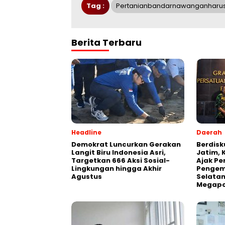
Tag :
Pertanianbandarnawanganharus
Berita Terbaru
Headline
Daerah
Demokrat Luncurkan Gerakan
Berdisk
Langit Biru Indonesia Asri,
Jatim, 
Targetkan 666 Aksi Sosial-
Ajak Pe
Lingkungan hingga Akhir
Pengem
Agustus
Selatan
Megapo