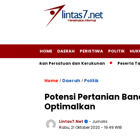
HOME
DAERAH
PERISTIWA
POLITIK
HUK
adirojo Serukan Persatuan dan Kerukunan
Peserta Takbir
Home
Daerah
Politik
/
/
Potensi Pertanian Ba
Optimalkan
Lintas7.net
- Jurnalis
Rabu, 21 Oktober 2020
- 19:49 WIB