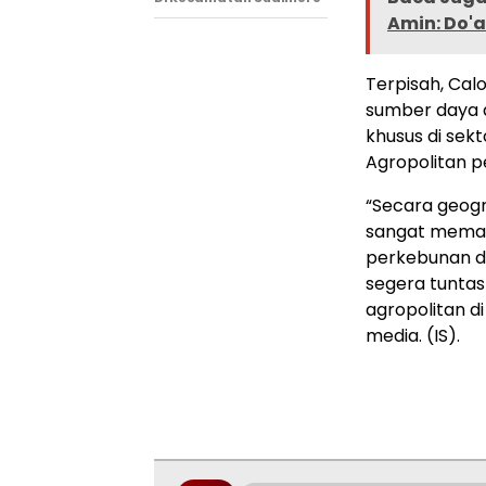
Amin: Do'a
Terpisah, Calo
sumber daya 
khusus di sek
Agropolitan 
“Secara geog
sangat memad
perkebunan d
segera tunta
agropolitan di
media. (IS).