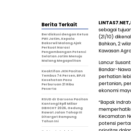
LINTAS7.NET
Berita Terkait
sebagai tujua
Berdiskusi dengan Ketua
(21/10) dikena
PWI Jatim, Kepala
Bahkan, 2 wila
Bakorwil Malang Ajak
Perkuat Narasi
Kawasan Agrop
Pengembangan Potensi
Selatan Jatim Menuju
Malang Megapolitan
Lancur Susant
Bandar-Nawan
Keaktifan JKN Pacitan
Tembus 74 Persen, BPJS
perhatian leb
Kesehatan Pacu
pertanian, p
Perburuan 21 Ribu
Peserta
ekonomi mayo
RSUD dr Darsono Pacitan
“Bapak Indrat
Kantongi Rp8 Miliar
DBHCHT 2026, Gedung
memperhatika
Rawat Jalan Tahap III
Kecamatan Na
Ditarget Rampung
Tahun Ini
potensi perta
prioritas dal