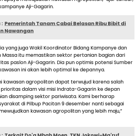
 kampanye Aji-Gagarin.
:
Pemerintah Tanam Cabai Belasan Ribu Bibit di
n Nawangan
 Pria yang juga Wakil Koordinator Bidang Kampanye dan
Massa itu memastikan sektor pertanian bagian dari
itas paslon Aji-Gagarin. Dia pun optimis potensi Sumber
kawasan ini akan lebih optimal ke depannya.
i kawasan agropolitan dapat terwujud karena salah
prioritas dalam visi misi Indrata-Gagarin ke depan
ian disamping sektor pariwisata. Kami berharap
arakat di Pilbup Pacitan 9 desember nanti sebagai
mewujudkan kawasan agropolitan yang lebih maju,”
:
Terkait Do'a Mbah Moen, TKN Jokowi-Ma'ruf