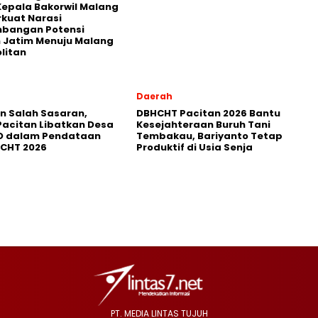
Kepala Bakorwil Malang
rkuat Narasi
bangan Potensi
 Jatim Menuju Malang
litan
Daerah
in Salah Sasaran,
DBHCHT Pacitan 2026 Bantu
Pacitan Libatkan Desa
Kesejahteraan Buruh Tani
D dalam Pendataan
Tembakau, Bariyanto Tetap
HCHT 2026
Produktif di Usia Senja
PT. MEDIA LINTAS TUJUH