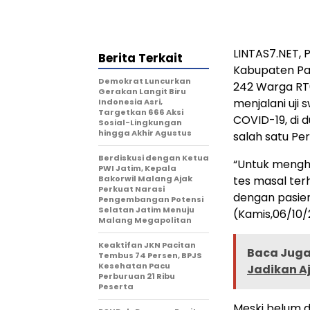
LINTAS7.NET,
Berita Terkait
Kabupaten Pa
Demokrat Luncurkan
242 Warga RT0
Gerakan Langit Biru
menjalani uji
Indonesia Asri,
Targetkan 666 Aksi
COVID-19, di 
Sosial-Lingkungan
hingga Akhir Agustus
salah satu Pe
Berdiskusi dengan Ketua
“Untuk menghi
PWI Jatim, Kepala
Bakorwil Malang Ajak
tes masal te
Perkuat Narasi
dengan pasien 
Pengembangan Potensi
Selatan Jatim Menuju
(Kamis,06/10/
Malang Megapolitan
Keaktifan JKN Pacitan
Baca Juga 
Tembus 74 Persen, BPJS
Kesehatan Pacu
Jadikan A
Perburuan 21 Ribu
Peserta
Meski belum d