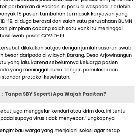
er perbankan di Pacitan ini perlu di waspadai. Terlebih
sebanyak 15 pasien tambahan termasuk karyawan yang
D-19, di duga berasal dari salah satu perusahaan BUMN
kan pimpinan cabang salah satu Bank itu meninggal
asil swab positif COVID-19.
ersebut dilakukan satgas dengan jumlah sasaran swab
bih besar daripada di wilayah Barang, Desa Arjowinangun
u yang lalu, karena sebelumnya keluarga pasien
i ada yang meninggal dunia dengan pemulasaraan
 standar protokol kesehatan.
:
Tanpa SBY Seperti Apa Wajah Pacitan?
ebut juga menggelar kenduri atau kirim doa, ini tentu
spadai supaya virus tidak menyebar,” ungkapnya.
engimbau warga yang menjalani isolasi agar tetap