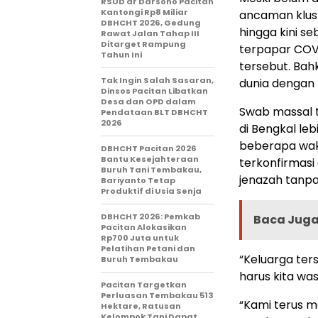
RSUD dr Darsono Pacitan
Kantongi Rp8 Miliar
ancaman klust
DBHCHT 2026, Gedung
hingga kini 
Rawat Jalan Tahap III
Ditarget Rampung
terpapar COVI
Tahun Ini
tersebut. Bah
Tak Ingin Salah Sasaran,
dunia dengan h
Dinsos Pacitan Libatkan
Desa dan OPD dalam
Swab massal t
Pendataan BLT DBHCHT
2026
di Bengkal le
beberapa wakt
DBHCHT Pacitan 2026
Bantu Kesejahteraan
terkonfirmas
Buruh Tani Tembakau,
jenazah tanpa
Bariyanto Tetap
Produktif di Usia Senja
DBHCHT 2026: Pemkab
Baca Juga 
Pacitan Alokasikan
Rp700 Juta untuk
Pelatihan Petani dan
“Keluarga ters
Buruh Tembakau
harus kita wa
Pacitan Targetkan
Perluasan Tembakau 513
“Kami terus m
Hektare, Ratusan
Kelompok Tani Dapat