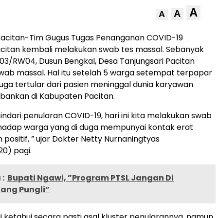
A
A
A
 Pacitan-Tim Gugus Tugas Penanganan COVID-19
citan kembali melakukan swab tes massal. Sebanyak
3/RW04, Dusun Bengkal, Desa Tanjungsari Pacitan
 swab massal. Hal itu setelah 5 warga setempat terpapar
duga tertular dari pasien meninggal dunia karyawan
rbankan di Kabupaten Pacitan.
ndari penularan COVID-19, hari ini kita melakukan swab
rhadap warga yang di duga mempunyai kontak erat
positif, ” ujar Dokter Netty Nurnaningtyas
20) pagi.
:
Bupati Ngawi, ”Program PTSL Jangan Di
jang Pungli”
i ketahui secara pasti asal kluster penularannya, namun