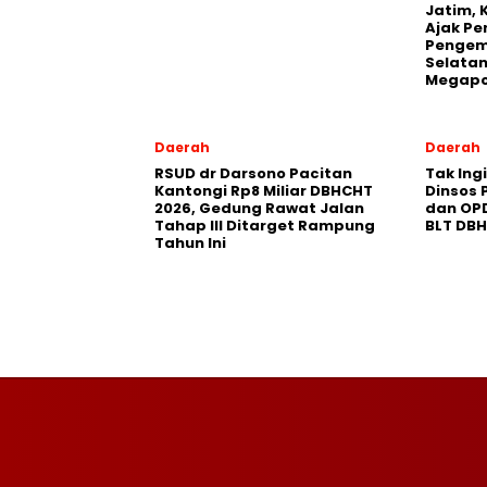
Jatim, 
Ajak Pe
Pengem
Selatan
Megapo
Daerah
Daerah
RSUD dr Darsono Pacitan
Tak Ing
Kantongi Rp8 Miliar DBHCHT
Dinsos 
2026, Gedung Rawat Jalan
dan OP
Tahap III Ditarget Rampung
BLT DB
Tahun Ini