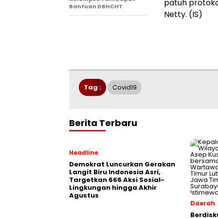
patuh protoko
Bantuan DBHCHT
Netty. (IS)
Tag :
Covid19
Berita Terbaru
Headline
Demokrat Luncurkan Gerakan
Langit Biru Indonesia Asri,
Targetkan 666 Aksi Sosial-
Lingkungan hingga Akhir
Agustus
Daerah
Berdisk