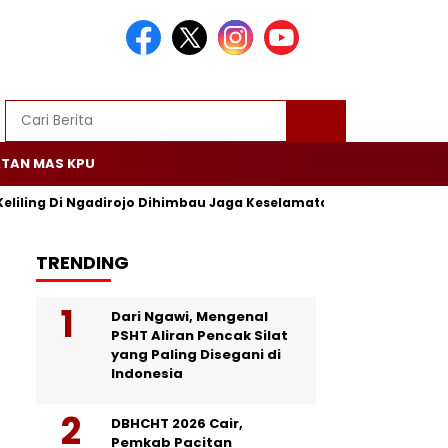
TAN MAS KPU
Keliling Di Ngadirojo Dihimbau Jaga Keselamatan dan Ketertiban
TRENDING
Dari Ngawi, Mengenal
PSHT Aliran Pencak Silat
yang Paling Disegani di
Indonesia
DBHCHT 2026 Cair,
Pemkab Pacitan