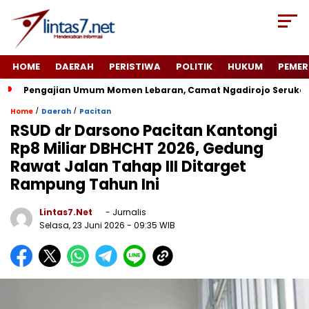
HOME
DAERAH
PERISTIWA
POLITIK
HUKUM
PEMER
Pengajian Umum Momen Lebaran, Camat Ngadirojo Seruka
/
/
Home
Daerah
Pacitan
RSUD dr Darsono Pacitan Kantongi
Rp8 Miliar DBHCHT 2026, Gedung
Rawat Jalan Tahap III Ditarget
Rampung Tahun Ini
Lintas7.net
- Jurnalis
Selasa, 23 Juni 2026
- 09:35 WIB