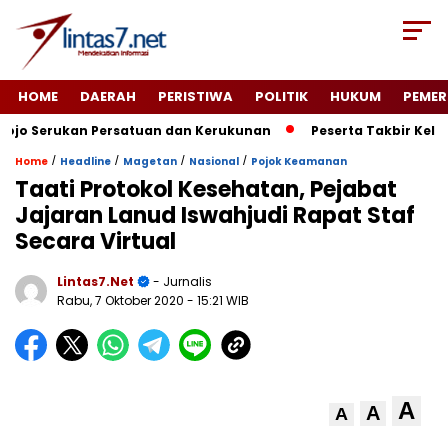
HOME
DAERAH
PERISTIWA
POLITIK
HUKUM
PEMER
o Serukan Persatuan dan Kerukunan
Peserta Takbir Kelili
/
/
/
/
Home
Headline
Magetan
Nasional
Pojok Keamanan
Taati Protokol Kesehatan, Pejabat
Jajaran Lanud Iswahjudi Rapat Staf
Secara Virtual
Lintas7.net
- Jurnalis
Rabu, 7 Oktober 2020
- 15:21 WIB
A
A
A