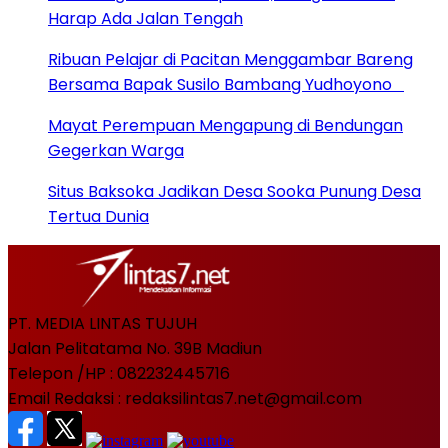
Harap Ada Jalan Tengah
Ribuan Pelajar di Pacitan Menggambar Bareng
Bersama Bapak Susilo Bambang Yudhoyono
Mayat Perempuan Mengapung di Bendungan
Gegerkan Warga
Situs Baksoka Jadikan Desa Sooka Punung Desa
Tertua Dunia
PT. MEDIA LINTAS TUJUH
Jalan Pelitatama No. 39B Madiun
Telepon /HP : 082232445716
Email Redaksi : redaksilintas7.net@gmail.com