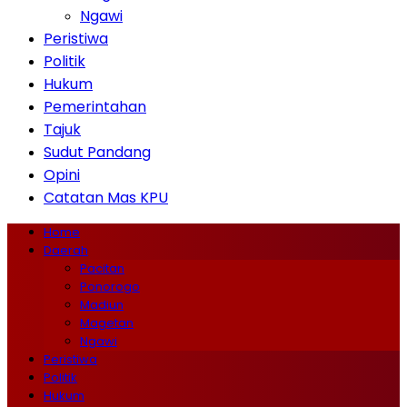
Ngawi
Peristiwa
Politik
Hukum
Pemerintahan
Tajuk
Sudut Pandang
Opini
Catatan Mas KPU
Home
Daerah
Pacitan
Ponorogo
Madiun
Magetan
Ngawi
Peristiwa
Politik
Hukum