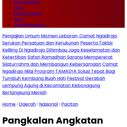
Pemerintahan
Tajuk
Sudut Pandang
Opini
Catatan Mas KPU
Pengajian Umum Momen Lebaran, Camat Ngadirojo
Serukan Persatuan dan Kerukunan
Peserta Takbir
Keliling Di Ngadirojo Dihimbau Jaga Keselamatan dan
Ketertiban
Safari Ramadhan Sarana Mempererat
Silaturrahmi dan Membangun Kebersamaan
Camat
Ngadirojo Nilai Program TAMASYA Solusi Tepat Bagi
Tumbuh Kembang Buah Hati
Festival Gerabah
Lempung Agung di Kecamatan Kebonagung
Berlangsung Meriah
Home
Daerah
Nasional
Pacitan
/
/
/
Pangkalan Angkatan