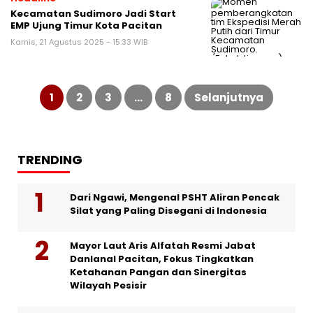
Kecamatan Sudimoro Jadi Start
EMP Ujung Timur Kota Pacitan
Kamis, 21 Agustus 2025 - 15:33 WIB
Paginasi
pos
1
2
3
…
8
Selanjutnya
TRENDING
Dari Ngawi, Mengenal PSHT Aliran Pencak
Silat yang Paling Disegani di Indonesia
Mayor Laut Aris Alfatah Resmi Jabat
Danlanal Pacitan, Fokus Tingkatkan
Ketahanan Pangan dan Sinergitas
Wilayah Pesisir