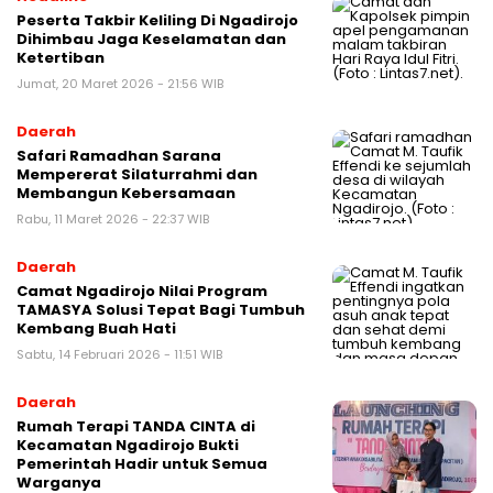
Peserta Takbir Keliling Di Ngadirojo
Dihimbau Jaga Keselamatan dan
Ketertiban
Jumat, 20 Maret 2026 - 21:56 WIB
Daerah
Safari Ramadhan Sarana
Mempererat Silaturrahmi dan
Membangun Kebersamaan
Rabu, 11 Maret 2026 - 22:37 WIB
Daerah
Camat Ngadirojo Nilai Program
TAMASYA Solusi Tepat Bagi Tumbuh
Kembang Buah Hati
Sabtu, 14 Februari 2026 - 11:51 WIB
Daerah
Rumah Terapi TANDA CINTA di
Kecamatan Ngadirojo Bukti
Pemerintah Hadir untuk Semua
Warganya