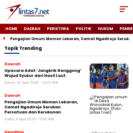
HOME
DAERAH
PERISTIWA
POLITIK
HUKUM
PEMER
Pengajian Umum Momen Lebaran, Camat Ngadirojo Seruka
Topik
Trending
Daerah
Upacara Adat ‘Jangkrik Genggong’
Wujud Syukur dari Hasil Laut
Kamis, 30 April 2026 - 12:00 WIB
Daerah
Pengajian Umum Momen Lebaran,
Camat Ngadirojo Serukan
Persatuan dan Kerukunan
Sabtu, 11 April 2026 - 11:56 WIB
Headline