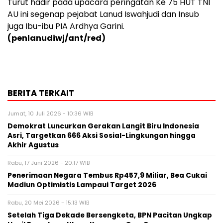
Turut hadir pada upacara peringatan Ke 75 HUT TNI
AU ini segenap pejabat Lanud Iswahjudi dan Insub
juga Ibu-ibu PIA Ardhya Garini.
(penlanudiwj/ant/red)
BERITA TERKAIT
Jumat, 10 Juli 2026 - 10:36 WIB
Demokrat Luncurkan Gerakan Langit Biru Indonesia
Asri, Targetkan 666 Aksi Sosial-Lingkungan hingga
Akhir Agustus
Rabu, 17 Juni 2026 - 20:17 WIB
Penerimaan Negara Tembus Rp457,9 Miliar, Bea Cukai
Madiun Optimistis Lampaui Target 2026
Rabu, 20 Mei 2026 - 15:13 WIB
Setelah Tiga Dekade Bersengketa, BPN Pacitan Ungkap