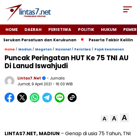
HOME
DAERAH
PERISTIWA
POLITIK
HUKUM
PEMER
erukan Persatuan dan Kerukunan
Peserta Takbir Keliling 
/
/
/
/
/
Home
Madiun
Magetan
Nasional
Peristiwa
Pojok Keamanan
Puncak Peringatan HUT Ke 75 TNI AU
Di Lanud Iswahjudi
Lintas7.net
- Jurnalis
Jumat, 9 April 2021
- 16:03 WIB
A
A
A
LINTAS7.NET, MADIUN
– Genap di usia 75 Tahun, TNI