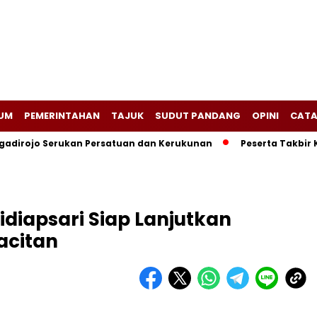
UM
PEMERINTAHAN
TAJUK
SUDUT PANDANG
OPINI
CATA
adirojo Serukan Persatuan dan Kerukunan
Peserta Takbir 
idiapsari Siap Lanjutkan
acitan