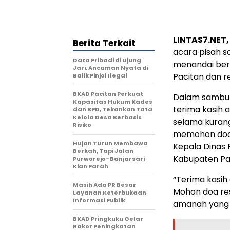
LINTAS7.NET
Berita Terkait
acara pisah s
Data Pribadi di Ujung
menandai bera
Jari, Ancaman Nyata di
Pacitan dan re
Balik Pinjol Ilegal
BKAD Pacitan Perkuat
Dalam sambut
Kapasitas Hukum Kades
terima kasih a
dan BPD, Tekankan Tata
Kelola Desa Berbasis
selama kurang
Risiko
memohon doa 
Hujan Turun Membawa
Kepala Dinas
Berkah, Tapi Jalan
Kabupaten Pa
Purworejo–Banjarsari
Kian Parah
“Terima kasih
Masih Ada PR Besar
Mohon doa re
Layanan Keterbukaan
Informasi Publik
amanah yang b
BKAD Pringkuku Gelar
Rakor Peningkatan