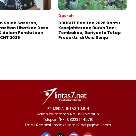
Daerah
in Salah Sasaran,
DBHCHT Pacitan 2026 Bantu
Pacitan Libatkan Desa
Kesejahteraan Buruh Tani
D dalam Pendataan
Tembakau, Bariyanto Tetap
HCHT 2026
Produktif di Usia Senja
PT. MEDIA LINTAS TUJUH
Jalan Pelitatama No. 39B Madiun
Telepon /HP : 082232445716
Email Redaksi : redaksilintas7.net@gmail.com