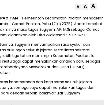
A
A
A
, PACITAN
– Pemerintah Kecamatan Pacitan menggelar
ambut Camat Pacitan, Rabu (21/1/2025). Acara tersebut
khirnya masa tugas Sugiyem, AP, M.Si sebagai Camat
smi digantikan oleh Dita Widiapsari, S.STP., M.Si.
annya, Sugiyem menyampaikan rasa syukur dan
tas dukungan seluruh jajaran serta lintas sektoral
 lebih tiga tahun memimpin Kecamatan Pacitan. Ia
restu agar dapat menjalankan amanah baru sebagai
 Pemberdayaan Masyarakat dan Desa (DPMD)
citan.
 atas kebersamaan dan kerja sama seluruh jajaran.
stunya, semoga saya dapat menjalankan tugas dan
aru dengan sebaik-baiknya,” ujar Sugiyem.