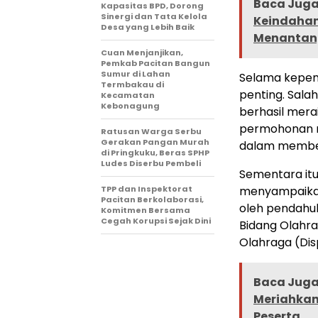
Baca Juga 
Kapasitas BPD, Dorong
Sinergi dan Tata Kelola
Keindahan
Desa yang Lebih Baik
Menantan
Cuan Menjanjikan,
Pemkab Pacitan Bangun
Sumur di Lahan
Selama kepem
Termbakau di
penting. Sala
Kecamatan
Kebonagung
berhasil mera
permohonan m
Ratusan Warga Serbu
Gerakan Pangan Murah
dalam member
di Pringkuku, Beras SPHP
Ludes Diserbu Pembeli
Sementara itu,
TPP dan Inspektorat
menyampaikan 
Pacitan Berkolaborasi,
oleh pendahul
Komitmen Bersama
Cegah Korupsi Sejak Dini
Bidang Olahra
Olahraga (Di
Baca Juga 
Meriahkan 
Peserta