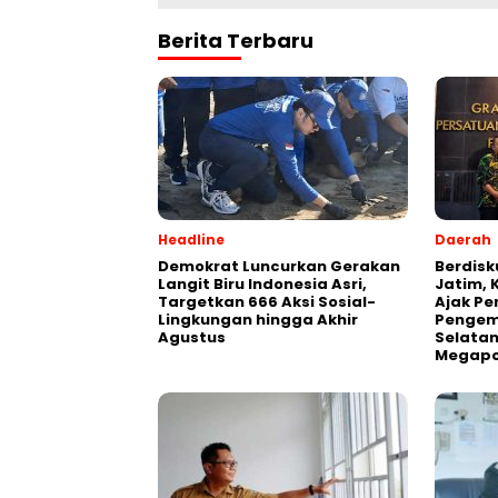
Berita Terbaru
Headline
Daerah
Demokrat Luncurkan Gerakan
Berdisk
Langit Biru Indonesia Asri,
Jatim, 
Targetkan 666 Aksi Sosial-
Ajak Pe
Lingkungan hingga Akhir
Pengem
Agustus
Selatan
Megapo