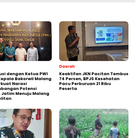
Daerah
usi dengan Ketua PWI
Keaktifan JKN Pacitan Tembus
Kepala Bakorwil Malang
74 Persen, BPJS Kesehatan
rkuat Narasi
Pacu Perburuan 21 Ribu
bangan Potensi
Peserta
 Jatim Menuju Malang
litan