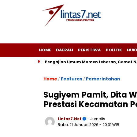
HOME
DAERAH
PERISTIWA
POLITIK
HUK
Pengajian Umum Momen Lebaran, Camat Ng
Home
Features
Pemerintahan
/
/
Sugiyem Pamit, Dita W
Prestasi Kecamatan P
Lintas7.net
- Jurnalis
Rabu, 21 Januari 2026
- 20:31 WIB