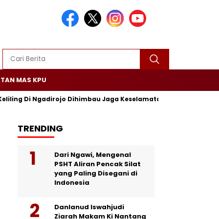
TAN MAS KPU
Keliling Di Ngadirojo Dihimbau Jaga Keselamatan dan Ketertiban
TRENDING
Dari Ngawi, Mengenal
PSHT Aliran Pencak Silat
yang Paling Disegani di
Indonesia
Danlanud Iswahjudi
Ziarah Makam Ki Nantang