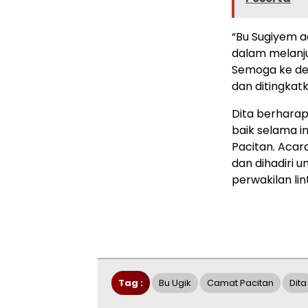
“Bu Sugiyem 
dalam melanj
Semoga ke dep
dan ditingkatk
Dita berharap
baik selama i
Pacitan. Aca
dan dihadiri 
perwakilan lin
Tag :
Bu Ugik
Camat Pacitan
Dita