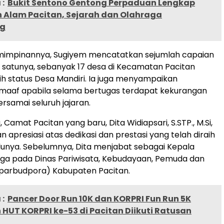
:
Bukit Sentono Gentong Perpaduan Lengkap
 Alam Pacitan, Sejarah dan Olahraga
g
impinannya, Sugiyem mencatatkan sejumlah capaian
h satunya, sebanyak 17 desa di Kecamatan Pacitan
ih status Desa Mandiri. Ia juga menyampaikan
aaf apabila selama bertugas terdapat kekurangan
samai seluruh jajaran.
 Camat Pacitan yang baru, Dita Widiapsari, S.STP., M.Si,
apresiasi atas dedikasi dan prestasi yang telah diraih
unya. Sebelumnya, Dita menjabat sebagai Kepala
ga pada Dinas Pariwisata, Kebudayaan, Pemuda dan
sparbudpora) Kabupaten Pacitan.
:
Pancer Door Run 10K dan KORPRI Fun Run 5K
HUT KORPRI ke-53 di Pacitan Diikuti Ratusan