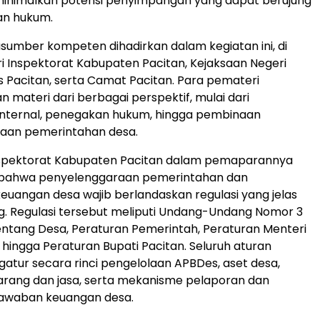
minimalkan potensi penyimpangan yang dapat berujung
an hukum.
sumber kompeten dihadirkan dalam kegiatan ini, di
i Inspektorat Kabupaten Pacitan, Kejaksaan Negeri
es Pacitan, serta Camat Pacitan. Para pemateri
materi dari berbagai perspektif, mulai dari
nternal, penegakan hukum, hingga pembinaan
aan pemerintahan desa.
nspektorat Kabupaten Pacitan dalam pemaparannya
bahwa penyelenggaraan pemerintahan dan
euangan desa wajib berlandaskan regulasi yang jelas
g. Regulasi tersebut meliputi Undang-Undang Nomor 3
ntang Desa, Peraturan Pemerintah, Peraturan Menteri
 hingga Peraturan Bupati Pacitan. Seluruh aturan
atur secara rinci pengelolaan APBDes, aset desa,
rang dan jasa, serta mekanisme pelaporan dan
awaban keuangan desa.