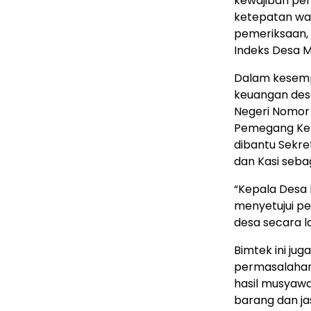
kewajiban pe
ketepatan wak
pemeriksaan, 
Indeks Desa M
Dalam kesempa
keuangan des
Negeri Nomor 
Pemegang Kek
dibantu Sekre
dan Kasi seba
“Kepala Desa
menyetujui p
desa secara l
Bimtek ini ju
permasalahan
hasil musyawa
barang dan jas