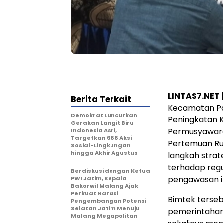
LINTAS7.NET 
Berita Terkait
Kecamatan Pa
Demokrat Luncurkan
Peningkatan 
Gerakan Langit Biru
Permusyawara
Indonesia Asri,
Targetkan 666 Aksi
Pertemuan Rum
Sosial-Lingkungan
hingga Akhir Agustus
langkah stra
terhadap regu
Berdiskusi dengan Ketua
pengawasan in
PWI Jatim, Kepala
Bakorwil Malang Ajak
Perkuat Narasi
Bimtek terseb
Pengembangan Potensi
Selatan Jatim Menuju
pemerintahan 
Malang Megapolitan