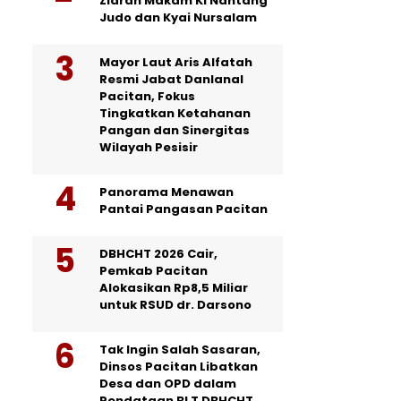
Ziarah Makam Ki Nantang
Judo dan Kyai Nursalam
Mayor Laut Aris Alfatah
Resmi Jabat Danlanal
Pacitan, Fokus
Tingkatkan Ketahanan
Pangan dan Sinergitas
Wilayah Pesisir
Panorama Menawan
Pantai Pangasan Pacitan
DBHCHT 2026 Cair,
Pemkab Pacitan
Alokasikan Rp8,5 Miliar
untuk RSUD dr. Darsono
Tak Ingin Salah Sasaran,
Dinsos Pacitan Libatkan
Desa dan OPD dalam
Pendataan BLT DBHCHT