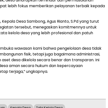
aik, desa diharapkan terhindar dari permasalahan
pat lebih fokus memberikan pelayanan terbaik kepada
, Kepala Desa Sambong, Agus Rianto, S.Pd yang turut
kegiatan tersebut, menegaskan komitmennya untuk
ta kelola desa yang lebih profesional dan patuh
membuka wawasan kami bahwa pengelolaan desa tidak
mbangunan fisik, tetapi juga bagaimana administrasi,
 aset desa dikelola secara benar dan transparan. Ini
 desa aman secara hukum dan kepercayaan
tap terjaga,” ungkapnya.
kum
Kepala Desa
Tata Kelola Desa