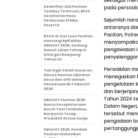
sekaligus me
Keaktifan JKN Pacitan
pada persoal
Tembus 74 Persen, BPJS
Kesehatan Pacu
Sejumlah nara
Perburuan 21 Ribu
Peserta
antaranya dar
Pacitan, Polr
RSUD dr Darsono Pacitan
Kantongi Rp8 Miliar
menyampaikan 
DBHCHT 2026, Gedung
pengawasan i
Rawat Jalan Tahap III
Ditarget Rampung
penyelenggar
Tahun Ini
Perwakilan I
Tak Ingin Salah Sasaran,
Dinsos Pacitan Libatkan
menegaskan 
Desa dan OPD dalam
pengelolaan k
Pendataan BLT DBHCHT
2026
dan berjenjan
Tahun 2024 te
DBHCHT Pacitan 2026
Bantu Kesejahteraan
Dalam Negeri,
Buruh Tani Tembakau,
tersebut meng
Bariyanto Tetap
Produktif di Usia Senja
pengadaan ba
pertanggungj
DBHCHT 2026: Pemkab
Pacitan Alokasikan