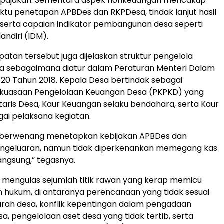
rpajakan. Sementara aspek nonkeuangan mencakup
tu penetapan APBDes dan RKPDesa, tindak lanjut hasil
serta capaian indikator pembangunan desa seperti
andiri (IDM).
tan tersebut juga dijelaskan struktur pengelola
a sebagaimana diatur dalam Peraturan Menteri Dalam
20 Tahun 2018. Kepala Desa bertindak sebagai
uasaan Pengelolaan Keuangan Desa (PKPKD) yang
taris Desa, Kaur Keuangan selaku bendahara, serta Kaur
gai pelaksana kegiatan.
 berwenang menetapkan kebijakan APBDes dan
engeluaran, namun tidak diperkenankan memegang kas
angsung,” tegasnya.
ga mengulas sejumlah titik rawan yang kerap memicu
 hukum, di antaranya perencanaan yang tidak sesuai
rah desa, konflik kepentingan dalam pengadaan
a, pengelolaan aset desa yang tidak tertib, serta