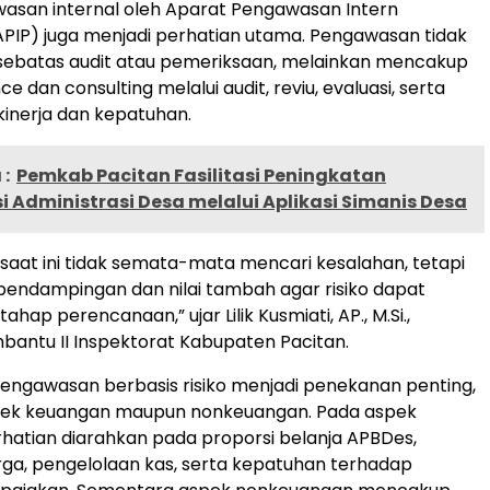
asan internal oleh Aparat Pengawasan Intern
PIP) juga menjadi perhatian utama. Pengawasan tidak
 sebatas audit atau pemeriksaan, melainkan mencakup
ce dan consulting melalui audit, reviu, evaluasi, serta
inerja dan kepatuhan.
:
Pemkab Pacitan Fasilitasi Peningkatan
si Administrasi Desa melalui Aplikasi Simanis Desa
aat ini tidak semata-mata mencari kesalahan, tetapi
endampingan dan nilai tambah agar risiko dapat
ahap perencanaan,” ujar Lilik Kusmiati, AP., M.Si.,
bantu II Inspektorat Kabupaten Pacitan.
ngawasan berbasis risiko menjadi penekanan penting,
pek keuangan maupun nonkeuangan. Pada aspek
hatian diarahkan pada proporsi belanja APBDes,
ga, pengelolaan kas, serta kepatuhan terhadap