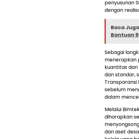
penyusunan Su
dengan realisas
Baca Juga 
Bantuan 9
Sebagai lang
menerapkan pe
kuantitas dan
dan standar, 
Transparansi 
sebelum menga
dalam menceg
Melalui Bimte
diharapkan se
menyongsong
dan aset desa