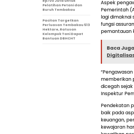
Rp700 Juta untuk
Aspek pengaw
Pelatihan Petani dan
Pemerintah (A
Buruh Tembakau
lagi dimaknai
Pacitan Targetkan
fungsi assuran
Perluasan Tembakau 513
Hektare, Ratusan
pemantauan k
Kelompok Tani Dapat
Bantuan DBHCHT
Baca Juga 
Digitalisa
“Pengawasan s
memberikan p
dicegah sejak t
Inspektur Pem
Pendekatan pe
baik pada as
keuangan, per
kewajaran har