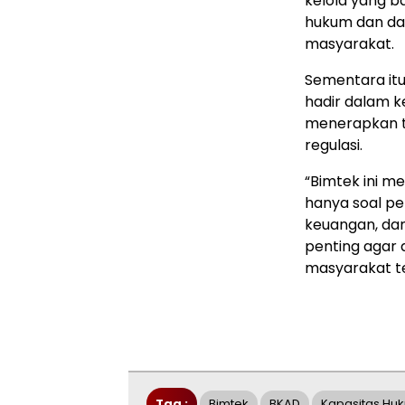
kelola yang b
hukum dan da
masyarakat.
Sementara itu
hadir dalam 
menerapkan ta
regulasi.
“Bimtek ini 
hanya soal pe
keuangan, dan
penting agar
masyarakat te
Tag :
Bimtek
BKAD
Kapasitas Hu