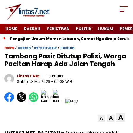
HOME
DAERAH
PERISTIWA
POLITIK
HUKUM
PEMER
Pengajian Umum Momen Lebaran, Camat Ngadirojo Seruka
/
/
/
Home
Daerah
Infrastruktur
Pacitan
Tambang Pasir Ditutup Polisi, Warga
Pacitan Harap Ada Jalan Tengah
Lintas7.net
- Jurnalis
Sabtu, 23 Mei 2026
- 09:08 WIB
A
A
A
LINTAS7.NET, PACITAN
– Suara mesin penyedot