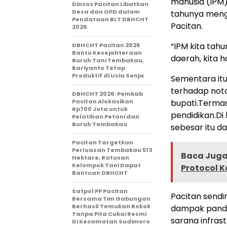
manusia (IPM)
Dinsos Pacitan Libatkan
Desa dan OPD dalam
tahunya menga
Pendataan BLT DBHCHT
Pacitan.
2026
“IPM kita tah
DBHCHT Pacitan 2026
Bantu Kesejahteraan
daerah, kita h
Buruh Tani Tembakau,
Bariyanto Tetap
Produktif di Usia Senja
Sementara it
terhadap not
DBHCHT 2026: Pemkab
Pacitan Alokasikan
bupati.Termas
Rp700 Juta untuk
pendidikan.Di 
Pelatihan Petani dan
Buruh Tembakau
sebesar itu d
Pacitan Targetkan
Perluasan Tembakau 513
Baca Juga 
Hektare, Ratusan
Kelompok Tani Dapat
Protocol 
Bantuan DBHCHT
Satpol PP Pacitan
Pacitan sendi
Bersama Tim Gabungan
Berhasil Temukan Rokok
dampak pande
Tanpa Pita Cukai Resmi
sarana infras
Di Kecamatan Sudimoro