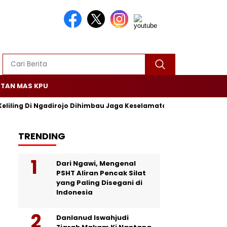
TAN MAS KPU
Keliling Di Ngadirojo Dihimbau Jaga Keselamatan dan Ketertiban
TRENDING
Dari Ngawi, Mengenal
PSHT Aliran Pencak Silat
yang Paling Disegani di
Indonesia
Danlanud Iswahjudi