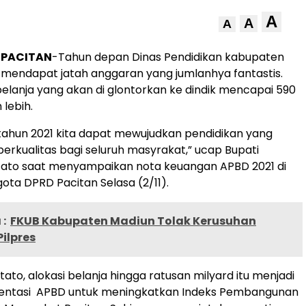
A
A
A
, PACITAN
-Tahun depan Dinas Pendidikan kabupaten
 mendapat jatah anggaran yang jumlanhya fantastis.
 belanja yang akan di glontorkan ke dindik mencapai 590
 lebih.
tahun 2021 kita dapat mewujudkan pendidikan yang
berkualitas bagi seluruh masyrakat,” ucap Bupati
rtato saat menyampaikan nota keuangan APBD 2021 di
ta DPRD Pacitan Selasa (2/11).
:
FKUB Kabupaten Madiun Tolak Kerusuhan
ilpres
ato, alokasi belanja hingga ratusan milyard itu menjadi
entasi APBD untuk meningkatkan Indeks Pembangunan