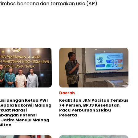
erimbas bencana dan termakan usia.(AP)
Daerah
usi dengan Ketua PWI
Keaktifan JKN Pacitan Tembus
Kepala Bakorwil Malang
74 Persen, BPJS Kesehatan
rkuat Narasi
Pacu Perburuan 21 Ribu
bangan Potensi
Peserta
 Jatim Menuju Malang
litan