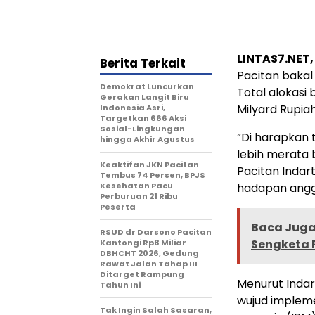
LINTAS7.NET
Berita Terkait
Pacitan bakal
Demokrat Luncurkan
Total alokasi
Gerakan Langit Biru
Milyard Rupiah
Indonesia Asri,
Targetkan 666 Aksi
Sosial-Lingkungan
”Di harapkan 
hingga Akhir Agustus
lebih merata 
Keaktifan JKN Pacitan
Pacitan Inda
Tembus 74 Persen, BPJS
Kesehatan Pacu
hadapan anggo
Perburuan 21 Ribu
Peserta
Baca Juga 
RSUD dr Darsono Pacitan
Sengketa P
Kantongi Rp8 Miliar
DBHCHT 2026, Gedung
Rawat Jalan Tahap III
Ditarget Rampung
Menurut Indart
Tahun Ini
wujud implem
Tak Ingin Salah Sasaran,