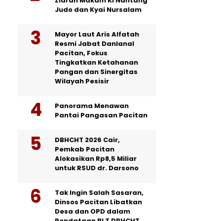
Ziarah Makam Ki Nantang
Judo dan Kyai Nursalam
Mayor Laut Aris Alfatah
Resmi Jabat Danlanal
Pacitan, Fokus
Tingkatkan Ketahanan
Pangan dan Sinergitas
Wilayah Pesisir
Panorama Menawan
Pantai Pangasan Pacitan
DBHCHT 2026 Cair,
Pemkab Pacitan
Alokasikan Rp8,5 Miliar
untuk RSUD dr. Darsono
Tak Ingin Salah Sasaran,
Dinsos Pacitan Libatkan
Desa dan OPD dalam
Pendataan BLT DBHCHT