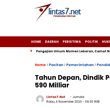
HOME
DAERAH
PERISTIWA
POLITIK
HUK
Pengajian Umum Momen Lebaran, Camat Ng
Home
Pacitan
Pemerintahan
Pendid
/
/
/
Tahun Depan, Dindik P
590 Milliar
Lintas7.net
- Jurnalis
Rabu, 4 November 2020
- 09:30 WIB