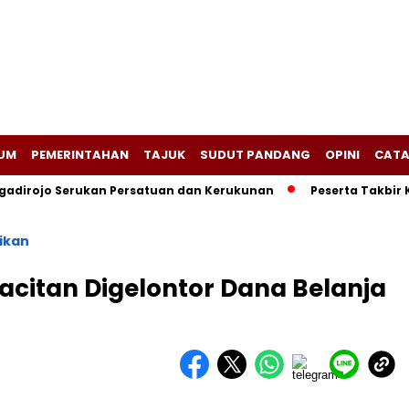
UM
PEMERINTAHAN
TAJUK
SUDUT PANDANG
OPINI
CATA
adirojo Serukan Persatuan dan Kerukunan
Peserta Takbir 
ikan
acitan Digelontor Dana Belanja