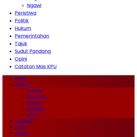
Ngawi
Peristiwa
Politik
Hukum
Pemerintahan
Tajuk
Sudut Pandang
Opini
Catatan Mas KPU
Home
Daerah
Pacitan
Ponorogo
Madiun
Magetan
Ngawi
Peristiwa
Politik
Hukum