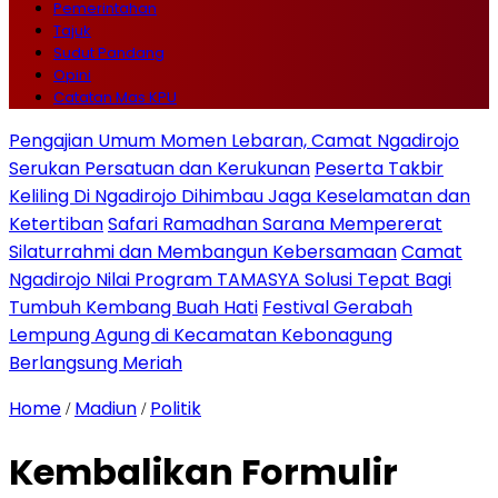
Pemerintahan
Tajuk
Sudut Pandang
Opini
Catatan Mas KPU
Pengajian Umum Momen Lebaran, Camat Ngadirojo
Serukan Persatuan dan Kerukunan
Peserta Takbir
Keliling Di Ngadirojo Dihimbau Jaga Keselamatan dan
Ketertiban
Safari Ramadhan Sarana Mempererat
Silaturrahmi dan Membangun Kebersamaan
Camat
Ngadirojo Nilai Program TAMASYA Solusi Tepat Bagi
Tumbuh Kembang Buah Hati
Festival Gerabah
Lempung Agung di Kecamatan Kebonagung
Berlangsung Meriah
Home
Madiun
Politik
/
/
Kembalikan Formulir