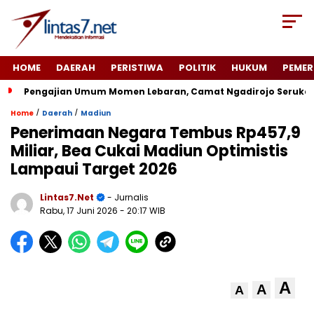
HOME
DAERAH
PERISTIWA
POLITIK
HUKUM
PEMER
Pengajian Umum Momen Lebaran, Camat Ngadirojo Seruka
/
/
Home
Daerah
Madiun
Penerimaan Negara Tembus Rp457,9
Miliar, Bea Cukai Madiun Optimistis
Lampaui Target 2026
Lintas7.net
- Jurnalis
Rabu, 17 Juni 2026
- 20:17 WIB
A
A
A