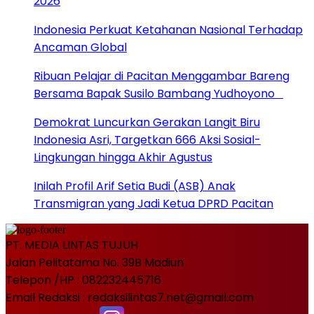
2026
Indonesia Perkuat Ketahanan Nasional Terhadap
Ancaman Global
Ribuan Pelajar di Pacitan Menggambar Bareng
Bersama Bapak Susilo Bambang Yudhoyono
Demokrat Luncurkan Gerakan Langit Biru
Indonesia Asri, Targetkan 666 Aksi Sosial-
Lingkungan hingga Akhir Agustus
Inilah Profil Arif Setia Budi (ASB) Anak
Transmigran yang Jadi Ketua DPRD Pacitan
PT. MEDIA LINTAS TUJUH
Jalan Pelitatama No. 39B Madiun
Telepon /HP : 082232445716
Email Redaksi : redaksilintas7.net@gmail.com