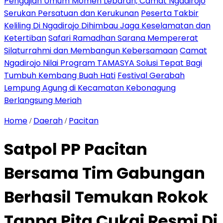
Pengajian Umum Momen Lebaran, Camat Ngadirojo
Serukan Persatuan dan Kerukunan
Peserta Takbir
Keliling Di Ngadirojo Dihimbau Jaga Keselamatan dan
Ketertiban
Safari Ramadhan Sarana Mempererat
Silaturrahmi dan Membangun Kebersamaan
Camat
Ngadirojo Nilai Program TAMASYA Solusi Tepat Bagi
Tumbuh Kembang Buah Hati
Festival Gerabah
Lempung Agung di Kecamatan Kebonagung
Berlangsung Meriah
Home
Daerah
Pacitan
/
/
Satpol PP Pacitan
Bersama Tim Gabungan
Berhasil Temukan Rokok
Tanpa Pita Cukai Resmi Di