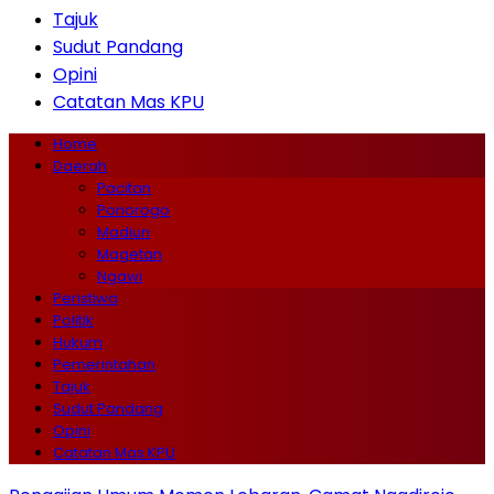
Tajuk
Sudut Pandang
Opini
Catatan Mas KPU
Home
Daerah
Pacitan
Ponorogo
Madiun
Magetan
Ngawi
Peristiwa
Politik
Hukum
Pemerintahan
Tajuk
Sudut Pandang
Opini
Catatan Mas KPU