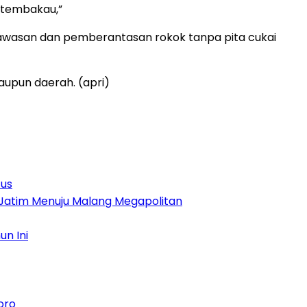
l tembakau,”
gawasan dan pemberantasan rokok tanpa pita cukai
aupun daerah. (apri)
tus
 Jatim Menuju Malang Megapolitan
n Ini
oro