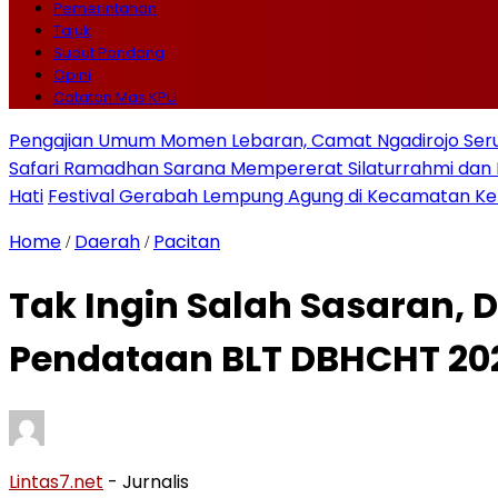
Pemerintahan
Tajuk
Sudut Pandang
Opini
Catatan Mas KPU
Pengajian Umum Momen Lebaran, Camat Ngadirojo Ser
Safari Ramadhan Sarana Mempererat Silaturrahmi d
Hati
Festival Gerabah Lempung Agung di Kecamatan K
Home
Daerah
Pacitan
/
/
Tak Ingin Salah Sasaran, 
Pendataan BLT DBHCHT 20
Lintas7.net
- Jurnalis