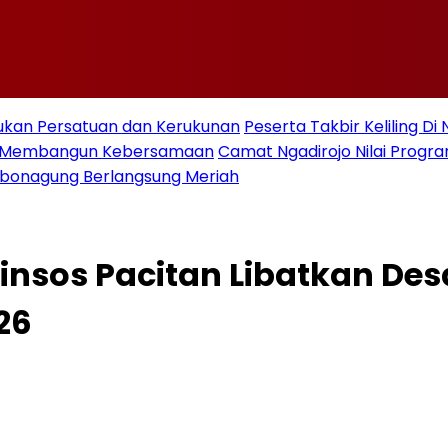
ukan Persatuan dan Kerukunan
Peserta Takbir Keliling D
an Membangun Kebersamaan
Camat Ngadirojo Nilai Prog
ebonagung Berlangsung Meriah
Dinsos Pacitan Libatkan D
26