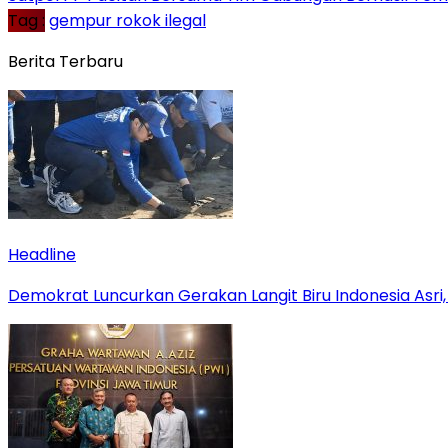
Tag :
gempur rokok ilegal
Berita Terbaru
Headline
Demokrat Luncurkan Gerakan Langit Biru Indonesia Asri,