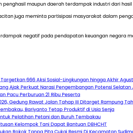
h penghasil maupun daerah terdampak industri dari hasi
acitan juga meminta partisipasi masyarakat dalam pen
l berdampak negatif pada pendapatan keuangan negara m
 Targetkan 666 Aksi Sosial-Lingkungan hingga Akhir Agus
alang Ajak Perkuat Narasi Pengembangan Potensi Selatan
an Pacu Perburuan 21 Ribu Peserta
26, Gedung Rawat Jalan Tahap III Ditarget Rampung Tahu
mbakau, Bariyanto Tetap Produktif di Usia Senja
ntuk Pelatihan Petani dan Buruh Tembakau
Ratusan Kelompok Tani Dapat Bantuan DBHCHT
ukan Rokok Tanpa Pita Cukai Resmi Di Kecamatan Sudim