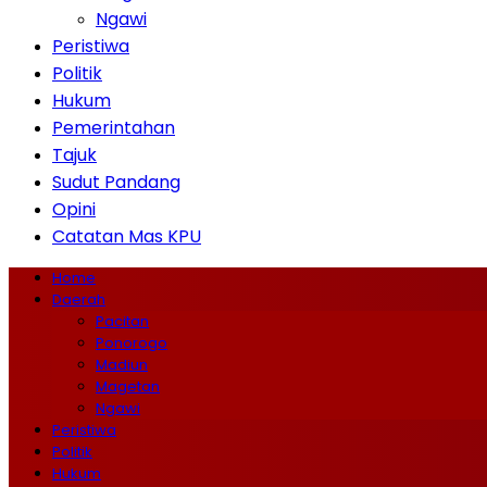
Ngawi
Peristiwa
Politik
Hukum
Pemerintahan
Tajuk
Sudut Pandang
Opini
Catatan Mas KPU
Home
Daerah
Pacitan
Ponorogo
Madiun
Magetan
Ngawi
Peristiwa
Politik
Hukum