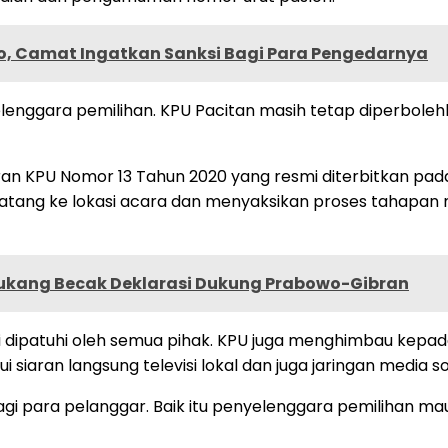
jo, Camat Ingatkan Sanksi Bagi Para Pengedarnya
elenggara pemilihan. KPU Pacitan masih tetap diperbol
n KPU Nomor 13 Tahun 2020 yang resmi diterbitkan pada 
ng ke lokasi acara dan menyaksikan proses tahapan melal
Tukang Becak Deklarasi Dukung Prabowo-Gibran
ni dipatuhi oleh semua pihak. KPU juga menghimbau kep
ran langsung televisi lokal dan juga jaringan media sosi
gi para pelanggar. Baik itu penyelenggara pemilihan mau