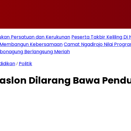
ukan Persatuan dan Kerukunan
Peserta Takbir Keliling D
an Membangun Kebersamaan
Camat Ngadirojo Nilai Prog
ebonagung Berlangsung Meriah
didikan
Politik
/
Paslon Dilarang Bawa Pend