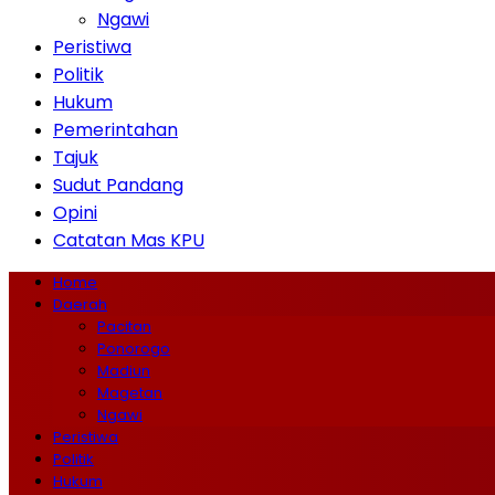
Ngawi
Peristiwa
Politik
Hukum
Pemerintahan
Tajuk
Sudut Pandang
Opini
Catatan Mas KPU
Home
Daerah
Pacitan
Ponorogo
Madiun
Magetan
Ngawi
Peristiwa
Politik
Hukum