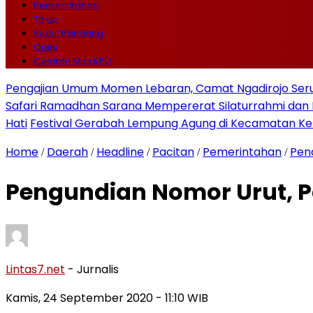
Pemerintahan
Tajuk
Sudut Pandang
Opini
Catatan Mas KPU
Pengajian Umum Momen Lebaran, Camat Ngadirojo Ser
Safari Ramadhan Sarana Mempererat Silaturrahmi d
Hati
Festival Gerabah Lempung Agung di Kecamatan K
Home
Daerah
Headline
Pacitan
Pemerintahan
Pen
/
/
/
/
/
Pengundian Nomor Urut, 
Lintas7.net
- Jurnalis
Kamis, 24 September 2020
- 11:10 WIB