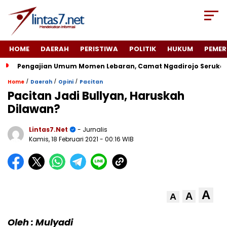
HOME
DAERAH
PERISTIWA
POLITIK
HUKUM
PEMER
Pengajian Umum Momen Lebaran, Camat Ngadirojo Seruka
/
/
/
Home
Daerah
Opini
Pacitan
Pacitan Jadi Bullyan, Haruskah
Dilawan?
Lintas7.net
- Jurnalis
Kamis, 18 Februari 2021
- 00:16 WIB
A
A
A
Oleh : Mulyadi