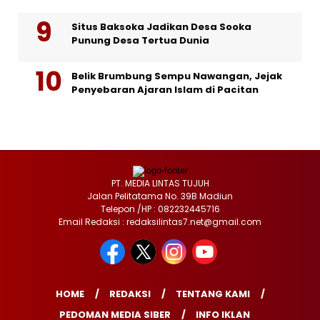
Situs Baksoka Jadikan Desa Sooka
Punung Desa Tertua Dunia
Belik Brumbung Sempu Nawangan, Jejak
Penyebaran Ajaran Islam di Pacitan
PT. MEDIA LINTAS TUJUH
Jalan Pelitatama No. 39B Madiun
Telepon /HP : 082232445716
Email Redaksi : redaksilintas7.net@gmail.com
HOME
REDAKSI
TENTANG KAMI
PEDOMAN MEDIA SIBER
INFO IKLAN