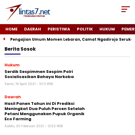
HOME
DAERAH
PERISTIWA
POLITIK
HUKUM
PEMER
Pengajian Umum Momen Lebaran, Camat Ngadirojo Seruka
Berita
Sosok
Hukum
Serdik Sespimmen Sespim Polri
Sosialisasikan Bahaya Narkoba
Senin, 19 April 2021 - 10:11 WIB
Daerah
Hasil Panen Tahun ini Di Prediksi
Meningkat Dua Puluh Persen Setelah
Petani Menggunakan Pupuk Organik
Eco Farming
Sabtu, 20 Februari 2021 - 12:52 WIB