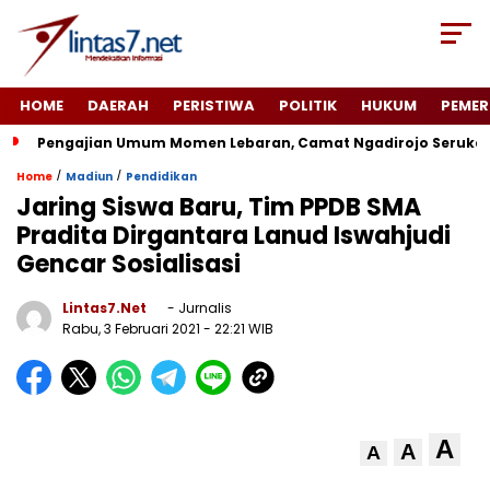
HOME
DAERAH
PERISTIWA
POLITIK
HUKUM
PEMER
Pengajian Umum Momen Lebaran, Camat Ngadirojo Seruka
/
/
Home
Madiun
Pendidikan
Jaring Siswa Baru, Tim PPDB SMA
Pradita Dirgantara Lanud Iswahjudi
Gencar Sosialisasi
Lintas7.net
- Jurnalis
Rabu, 3 Februari 2021
- 22:21 WIB
A
A
A