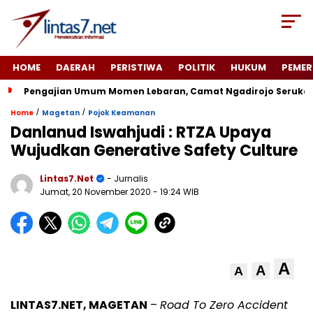
HOME
DAERAH
PERISTIWA
POLITIK
HUKUM
PEMER
Pengajian Umum Momen Lebaran, Camat Ngadirojo Seruka
/
/
Home
Magetan
Pojok Keamanan
Danlanud Iswahjudi : RTZA Upaya
Wujudkan Generative Safety Culture
Lintas7.net
- Jurnalis
Jumat, 20 November 2020
- 19:24 WIB
A
A
A
LINTAS7.NET, MAGETAN
–
Road To Zero Accident