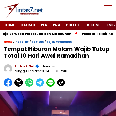
HOME
DAERAH
PERISTIWA
POLITIK
HUKUM
PEMER
o Serukan Persatuan dan Kerukunan
Peserta Takbir Kelili
/
/
/
Home
Headline
Pacitan
Pojok Keamanan
Tempat Hiburan Malam Wajib Tutup
Total 10 Hari Awal Ramadhan
Lintas7.net
- Jurnalis
Minggu, 17 Maret 2024
- 15:36 WIB