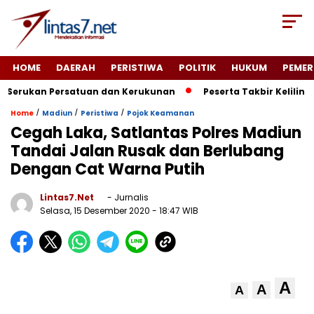
HOME
DAERAH
PERISTIWA
POLITIK
HUKUM
PEMER
erukan Persatuan dan Kerukunan
Peserta Takbir Keliling 
/
/
/
Home
Madiun
Peristiwa
Pojok Keamanan
Cegah Laka, Satlantas Polres Madiun
Tandai Jalan Rusak dan Berlubang
Dengan Cat Warna Putih
Lintas7.net
- Jurnalis
Selasa, 15 Desember 2020
- 18:47 WIB
A
A
A