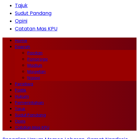
Tajuk
Sudut Pandang
Opini
Catatan Mas KPU
Home
Daerah
Pacitan
Ponorogo
Madiun
Magetan
Ngawi
Peristiwa
Politik
Hukum
Pemerintahan
Tajuk
Sudut Pandang
Opini
Catatan Mas KPU