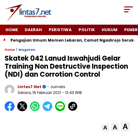
HOME
DAERAH
PERISTIWA
POLITIK
HUKUM
PEMER
Pengajian Umum Momen Lebaran, Camat Ngadirojo Seruka
/
Home
Magetan
Skatek 042 Lanud Iswahjudi Gelar
Training Non Destructive Inspection
(NDI) dan Corrotion Control
Lintas7.net
- Jurnalis
Selasa, 16 Februari 2021
- 13:43 WIB
A
A
A