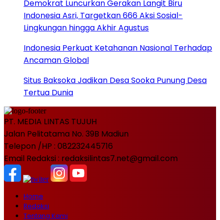
Demokrat Luncurkan Gerakan Langit Biru
Indonesia Asri, Targetkan 666 Aksi Sosial-
Lingkungan hingga Akhir Agustus
Indonesia Perkuat Ketahanan Nasional Terhadap
Ancaman Global
Situs Baksoka Jadikan Desa Sooka Punung Desa
Tertua Dunia
PT. MEDIA LINTAS TUJUH
Jalan Pelitatama No. 39B Madiun
Telepon /HP : 082232445716
Email Redaksi : redaksilintas7.net@gmail.com
Home
Redaksi
Tentang Kami