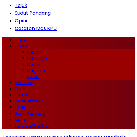
Tajuk
Sudut Pandang
Opini
Catatan Mas KPU
Home
Daerah
Pacitan
Ponorogo
Madiun
Magetan
Ngawi
Peristiwa
Politik
Hukum
Pemerintahan
Tajuk
Sudut Pandang
Opini
Catatan Mas KPU